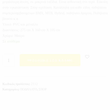
μεγαλύτερη άνεση, σε μακρινά ταξίδια. Είναι ανθεκτική στο νερό. Εύκολη
στην εγκατάσταση. Σπορ σχεδίαση. Κατάλληλη για κάθε είδος ποδηλάτου
συμπεριλαμβανομένων BMX, MTB, Hybrid, ποδήλατο δρόμου, Ποδήλατα
βουνού κ.α.
Υλικό: PVC και μέταλλο
Διαστάσεις: 275 cm X 160 cm X 105 cm
Χρώμα: Μαύρο
Σε απόθεμα
ΠΡΟΣΘΉΚΗ ΣΤΟ ΚΑΛΆΘΙ
Κωδικός προϊόντος:
2112
Κατηγορίες:
ΠΟΔΗΛΑΤΟ
,
ΣΠΟΡ