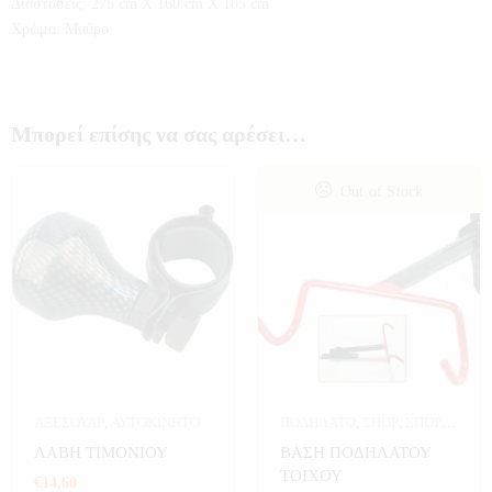
Διαστάσεις: 275 cm X 160 cm X 105 cm
Χρώμα: Μαύρο
Μπορεί επίσης να σας αρέσει…
Out of Stock
ΑΞΕΣΟΥΑΡ
,
ΑΥΤΟΚΙΝΗΤΟ
ΠΟΔΗΛΑΤΟ
,
ΣΠΟΡ
,
ΣΠΟΡ
ΚΑΙ ΧΟΜΠΙ
ΛΑΒΗ ΤΙΜΟΝΙΟΥ
ΒΑΣΗ ΠΟΔΗΛΑΤΟΥ
ΤΟΙΧΟΥ
€
14,60