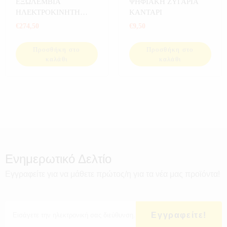
ΕΞΩΛΕΜΒΙΑ
ΨΗΦΙΑΚΗ ΖΥΓΑΡΙΑ
ΕΡΓΑΛΕΙΑ
,
ΕΡΓΑΛΕΙΑ ΓΙΑ
ΗΛΕΚΤΡΟΚΙΝΗΤΗ
ΚΑΝΤΑΡΙ
ΚΗΠΟ
,
ΕΡΓΑΛΕΙΑ ΣΠΙΤΙΟΥ
,
ΜΗΧΑΝΗ
€
274,50
€
9,50
ΖΥΓΑΡΙΕΣ
,
ΗΛΕΚΤΡΟΝΙΚΑ
,
ΚΗΠΟΣ
,
ΚΟΥΖΙΝΑ
,
ΣΠΙΤΙ
,
Προσθήκη στο
Προσθήκη στο
ΣΠΟΡ
,
ΨΑΡΕΜΑ
καλάθι
καλάθι
Ενημερωτικό Δελτίο
Εγγραφείτε για να μάθετε πρώτος/η για τα νέα μας προϊόντα!
Εγγραφείτε!