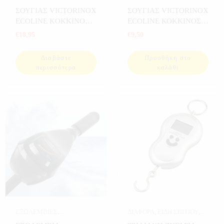
ΣΠΟΡ
ΣΠΟΡ
ΣΟΥΓΙΑΣ VICTORINOX
ΣΟΥΓΙΑΣ VICTORINOX
ECOLINE KOKKINOΣ
ECOLINE ΚΟΚΚΙΝΟΣ
91mm 3.3613
84mm 2.2303
€
18,95
€
9,50
Διαβάστε
Προσθήκη στο
περισσότερα
καλάθι
ΕΞΩΛΕΜΒΙΕΣ
ΔΙΑΦΟΡΑ
,
ΕΙΔΗ ΣΠΙΤΙΟΥ
,
ΗΛΕΚΤΡΙΚΕΣ
,
ΣΠΟΡ
ΕΙΔΙΚΑ ΕΡΓΑΛΕΙΑ
,