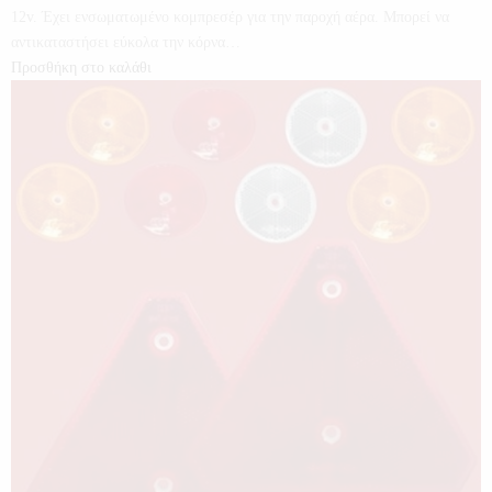
12v. Έχει ενσωματωμένο κομπρεσέρ για την παροχή αέρα. Μπορεί να
αντικαταστήσει εύκολα την κόρνα…
Προσθήκη στο καλάθι