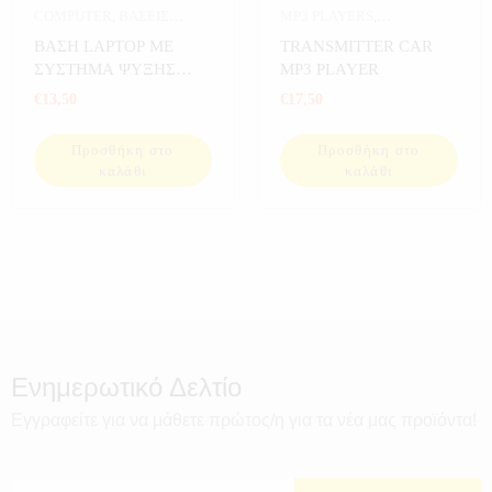
COMPUTER
,
ΒΑΣΕΙΣ
MP3 PLAYERS
,
LAPTOP
,
ΒΑΣΕΙΣ LAPTOP-
ΑΥΤΟΚΙΝΗΤΟ
,
ΒΑΣΗ LAPTOP ΜΕ
TRANSMITTER CAR
ΚΙΝΗΤΩΝ
,
ΗΛΕΚΤΡΟΝΙΚΑ
ΗΛΕΚΤΡΟΝΙΚΑ
,
ΣΥΣΤΗΜΑ ΨΥΞΗΣ
MP3 PLAYER
ΣΥΣΤΗΜΑΤΑ ΗΧΟΥ
ΦΩΤΙΖΟΜΕΝΗ
€
13,50
€
17,50
Προσθήκη στο
Προσθήκη στο
καλάθι
καλάθι
Ενημερωτικό Δελτίο
Εγγραφείτε για να μάθετε πρώτος/η για τα νέα μας προϊόντα!