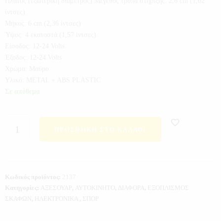
Πλάτος (εξωτερική διάμετρος) Μέγεθος τρύπα στήριξης: 2,6 cm (1,02
ίντσες)
Μήκος: 6 cm (2,36 ίντσες)
Ύψος: 4 εκατοστά (1,57 ίντσες)
Είσοδος: 12-24 Volts
Έξοδος: 12-24 Volts
Χρώμα: Μαύρο
Υλικό: METAL + ABS PLASTIC
Σε απόθεμα
ΠΡΟΣΘΉΚΗ ΣΤΟ ΚΑΛΆΘΙ
Κωδικός προϊόντος:
2137
Κατηγορίες:
ΑΞΕΣΟΥΑΡ
,
ΑΥΤΟΚΙΝΗΤΟ
,
ΔΙΑΦΟΡΑ
,
ΕΞΟΠΛΙΣΜΟΣ
ΣΚΑΦΩΝ
,
ΗΛΕΚΤΡΟΝΙΚΑ
,
ΣΠΟΡ