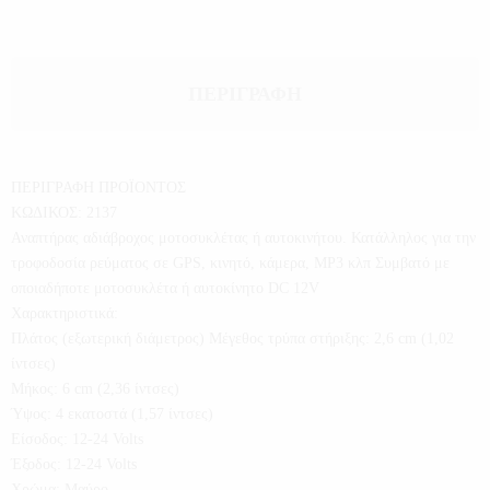
ΠΕΡΙΓΡΑΦΉ
ΠΕΡΙΓΡΑΦΗ ΠΡΟΪΟΝΤΟΣ
ΚΩΔΙΚΟΣ: 2137
Αναπτήρας αδιάβροχος μοτοσυκλέτας ή αυτοκινήτου. Κατάλληλος για την
τροφοδοσία ρεύματος σε GPS, κινητό, κάμερα, MP3 κλπ Συμβατό με
οποιαδήποτε μοτοσυκλέτα ή αυτοκίνητο DC 12V
Χαρακτηριστικά:
Πλάτος (εξωτερική διάμετρος) Μέγεθος τρύπα στήριξης: 2,6 cm (1,02
ίντσες)
Μήκος: 6 cm (2,36 ίντσες)
Ύψος: 4 εκατοστά (1,57 ίντσες)
Είσοδος: 12-24 Volts
Έξοδος: 12-24 Volts
Χρώμα: Μαύρο