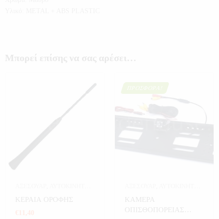
Υλικό: METAL + ABS PLASTIC
Μπορεί επίσης να σας αρέσει…
ΠΡΟΣΦΟΡΆ!
ΑΞΕΣΟΥΑΡ
,
ΑΥΤΟΚΙΝΗΤΟ
,
ΑΞΕΣΟΥΑΡ
,
ΑΥΤΟΚΙΝΗΤΟ
,
ΔΙΑΦΟΡΑ
,
ΗΛΕΚΤΡΟΝΙΚΑ
,
ΔΙΑΦΟΡΑ
,
ΗΛΕΚΤΡΟΝΙΚΑ
,
ΚΕΡΑΙΑ ΟΡΟΦΗΣ
ΚΑΜΕΡΑ
ΣΥΣΤΗΜΑΤΑ ΗΧΟΥ
ΚΑΜΕΡΕΣ ΣΠΙΤΙΟΥ
ΟΠΙΣΘΟΠΟΡΕΙΑΣ
€
11,40