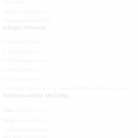
Αποστολές
Χρεώσεις αποστολών
Πληροφορίες αποστολής
Κέντρο Πελατών
Σύνδεση ή Εγγραφή
Ο λογαριασμός μου
Το Καλάθι Αγορών μου
Οι Παραγγελίες μου
Τα Επιθυμητά μου
Προστασία προσωπικών δεδομένων GDPR και Πολιτική Cookies
Επικοινωνήστε Μαζί Μας
Έδρα:
Πειραιάς Αττική
Email:
info@e-getit.gr
Γ.Ε.ΜΗ 150945009000
IRIS ΑΦΜ: 030102760