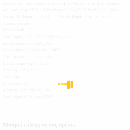
Γωνία View : 58 Συνδεσιμότητα: USB 2.0 υψηλής ταχύτητας (Πλήρως
συμβατό και με USB 1.1) Hardware Pixels: 480 K Frame Rate: 30 fps
Φακός: 3G Φακός: f = 6,0 F = 2,0 Focus Range:. 4cm στο άπειρο.
Χαρακτηριστικά:
Κάμερα Web
Αισθητήρας – 1/7 “CMOS 3.0 Megapixels
Μορφή εικόνας – 2560 x 1920
Μορφή βίντεο – 640 x 480 / 30FPS
Αυτόματη ισορροπία λευκού
Ενσωματωμένο μικρόφωνο
Διεπαφή – USB 2.0
Χρώμα μαύρο
Μικρόφωνο Ναι
Μέγιστη. Ανάλυση: 640×480
Αισθητήρας σύλληψης CMOS
Μπορεί επίσης να σας αρέσει…