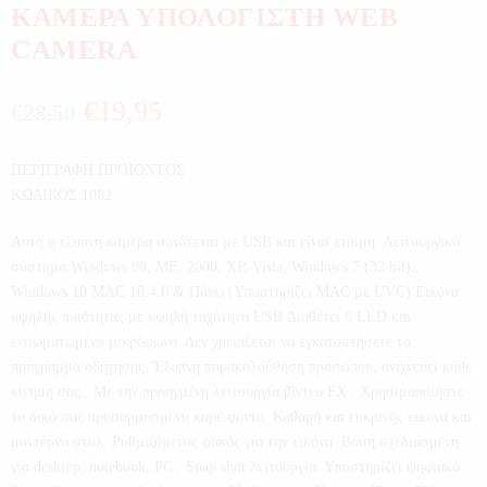
ΚΑΜΕΡΑ ΥΠΟΛΟΓΙΣΤΗ WEB
CAMERA
€
19,95
€
28,50
ΠΕΡΙΓΡΑΦΗ ΠΡΟΪΟΝΤΟΣ
ΚΩΔΙΚΟΣ:1082
Αυτή η έξυπνη κάμερα συνδέεται με USB και είναι έτοιμη. Λειτουργικό
σύστημα:Windows 98, ME, 2000, XP, Vista, Windows 7 (32 bit),,
Windows 10 MAC 10.4.6 & Πάνω (Υποστηρίζει MAC με UVC) Εικόνα
υψηλής ποιότητας με υψηλή ταχύτητα USB Διαθέτει 6 LED και
ενσωματωμένο μικρόφωνο. Δεν χρειάζεται να εγκαταστήσετε το
πρόγραμμα οδήγησης. Έξυπνη παρακολούθηση προσώπου, ανιχνεύει κάθε
κίνηση σας . Με την προηγμένη λειτουργία βίντεο FX . Χρησιμοποιήστε
το δικό σας προσαρμοσμένο καρέ φόντο. Καθαρή και ευκρινής εικόνα και
μοντέρνο στυλ. Ρυθμιζόμενος φακός για την εικόνα. Βάση σχεδιασμένη
για desktop, notebook, PC . Snap shot λειτουργία. Υποστηρίζει ψηφιακό