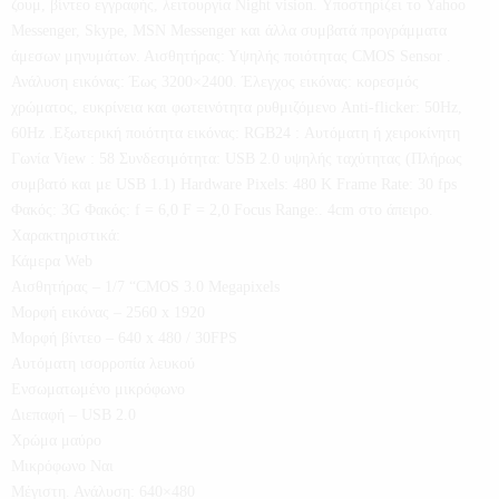
ζουμ, βίντεο εγγραφής, λειτουργία Night vision. Υποστηρίζει το Yahoo
Messenger, Skype, MSN Messenger και άλλα συμβατά προγράμματα
άμεσων μηνυμάτων. Αισθητήρας: Υψηλής ποιότητας CMOS Sensor .
Ανάλυση εικόνας: Έως 3200×2400. Έλεγχος εικόνας: κορεσμός
χρώματος, ευκρίνεια και φωτεινότητα ρυθμιζόμενο Anti-flicker: 50Hz,
60Hz .Εξωτερική ποιότητα εικόνας: RGB24 : Αυτόματη ή χειροκίνητη
Γωνία View : 58 Συνδεσιμότητα: USB 2.0 υψηλής ταχύτητας (Πλήρως
συμβατό και με USB 1.1) Hardware Pixels: 480 K Frame Rate: 30 fps
Φακός: 3G Φακός: f = 6,0 F = 2,0 Focus Range:. 4cm στο άπειρο.
Χαρακτηριστικά:
Κάμερα Web
Αισθητήρας – 1/7 “CMOS 3.0 Megapixels
Μορφή εικόνας – 2560 x 1920
Μορφή βίντεο – 640 x 480 / 30FPS
Αυτόματη ισορροπία λευκού
Ενσωματωμένο μικρόφωνο
Διεπαφή – USB 2.0
Χρώμα μαύρο
Μικρόφωνο Ναι
Μέγιστη. Ανάλυση: 640×480