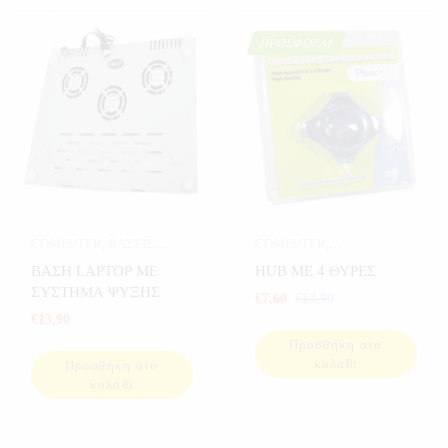
ΠΡΟΣΦΟΡΆ!
COMPUTER
,
ΒΑΣΕΙΣ
COMPUTER
,
LAPTOP
,
ΒΑΣΕΙΣ LAPTOP-
ΗΛΕΚΤΡΟΝΙΚΑ
,
ΚΑΛΩΔΙΑ-
ΒΑΣΗ LAPTOP ΜΕ
HUB ΜΕ 4 ΘΥΡΕΣ
ΚΙΝΗΤΩΝ
,
ΗΛΕΚΤΡΟΝΙΚΑ
ΑΝΤΑΠΤΟΡΕΣ
,
ΣΥΣΤΗΜΑ ΨΥΞΗΣ
€
7,60
€
13,90
ΠΡΟΣΦΟΡΕΣ
,
€
13,90
ΥΠΟΛΟΓΙΣΤΕΣ
Προσθήκη στο
καλάθι
Προσθήκη στο
καλάθι