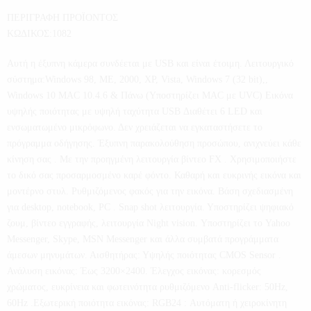
ΠΕΡΙΓΡΑΦΗ ΠΡΟΪΟΝΤΟΣ
ΚΩΔΙΚΟΣ:1082
Αυτή η έξυπνη κάμερα συνδέεται με USB και είναι έτοιμη. Λειτουργικό
σύστημα:Windows 98, ME, 2000, XP, Vista, Windows 7 (32 bit),,
Windows 10 MAC 10.4.6 & Πάνω (Υποστηρίζει MAC με UVC) Εικόνα
υψηλής ποιότητας με υψηλή ταχύτητα USB Διαθέτει 6 LED και
ενσωματωμένο μικρόφωνο. Δεν χρειάζεται να εγκαταστήσετε το
πρόγραμμα οδήγησης. Έξυπνη παρακολούθηση προσώπου, ανιχνεύει κάθε
κίνηση σας . Με την προηγμένη λειτουργία βίντεο FX . Χρησιμοποιήστε
το δικό σας προσαρμοσμένο καρέ φόντο. Καθαρή και ευκρινής εικόνα και
μοντέρνο στυλ. Ρυθμιζόμενος φακός για την εικόνα. Βάση σχεδιασμένη
για desktop, notebook, PC . Snap shot λειτουργία. Υποστηρίζει ψηφιακό
ζουμ, βίντεο εγγραφής, λειτουργία Night vision. Υποστηρίζει το Yahoo
Messenger, Skype, MSN Messenger και άλλα συμβατά προγράμματα
άμεσων μηνυμάτων. Αισθητήρας: Υψηλής ποιότητας CMOS Sensor .
Ανάλυση εικόνας: Έως 3200×2400. Έλεγχος εικόνας: κορεσμός
χρώματος, ευκρίνεια και φωτεινότητα ρυθμιζόμενο Anti-flicker: 50Hz,
60Hz .Εξωτερική ποιότητα εικόνας: RGB24 : Αυτόματη ή χειροκίνητη