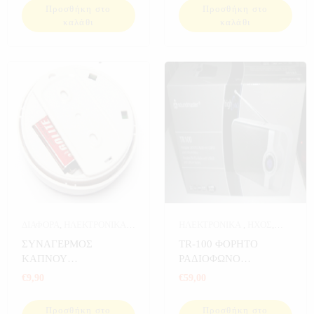
Προσθήκη στο
Προσθήκη στο
καλάθι
καλάθι
ΔΙΑΦΟΡΑ
,
ΗΛΕΚΤΡΟΝΙΚΑ
,
ΗΛΕΚΤΡΟΝΙΚΑ
,
ΗΧΟΣ
,
ΣΠΙΤΙ
,
ΣΥΝΑΓΕΡΜΟΙ
ΡΕΤΡΟ ΡΑΔΙΟΦΩΝΑ
,
ΣΠΙΤΙ
ΣΥΝΑΓΕΡΜΟΣ
TR-100 ΦΟΡΗΤΟ
ΚΑΠΝΟΥ
ΡΑΔΙΟΦΩΝΟ
ΑΥΤΟΝΟΜΟΣ
SOUNDMASTER ΜΕ
€
9,90
€
59,00
ΘΥΡΕΣ USB SD
Προσθήκη στο
Προσθήκη στο