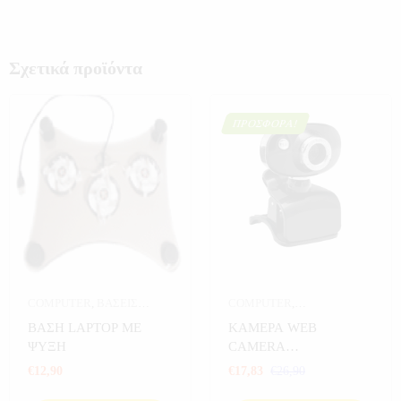
Σχετικά προϊόντα
ΠΡΟΣΦΟΡΆ!
COMPUTER
,
ΒΑΣΕΙΣ
COMPUTER
,
LAPTOP
,
ΒΑΣΕΙΣ LAPTOP-
ΗΛΕΚΤΡΟΝΙΚΑ
,
ΚΑΜΕΡΕΣ
ΒΑΣΗ LAPTOP ΜΕ
ΚΑΜΕΡΑ WEB
ΚΙΝΗΤΩΝ
,
ΗΛΕΚΤΡΟΝΙΚΑ
PC
,
ΚΑΜΕΡΕΣ ΣΠΙΤΙΟΥ
,
ΨΥΞΗ
CAMERA
ΠΡΟΣΦΟΡΕΣ
,
ΥΠΟΛΟΓΙΣΤΗ
€
12,90
€
17,83
€
26,90
ΥΠΟΛΟΓΙΣΤΕΣ