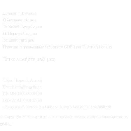
Σύνδεση ή Εγγραφή
Ο λογαριασμός μου
Το Καλάθι Αγορών μου
Οι Παραγγελίες μου
Τα Επιθυμητά μου
Προστασία προσωπικών δεδομένων GDPR και Πολιτική Cookies
Επικοινωνήστε μαζί μας
Έδρα:
Πειραιάς Αττική
Email:
info@e-getit.gr
Γ.Ε.ΜΗ 150945009000
IRIS ΑΦΜ: 030102760
Τηλεφωνικό Κέντρο:
2118001164
Κινητό Vodafone:
6947868228
© Copyright 2026
e-getit.gr
- με επιφύλαξη παντός νομίμου δικαιώματος.
e-
getit.gr