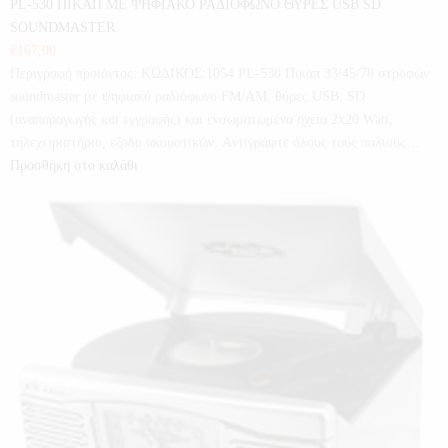
PL-530 ΠΙΚΑΠ ΜΕ ΨΗΦΙΑΚΟ ΡΑΔΙΟΦΩΝΟ ΘΥΡΕΣ USB SD
SOUNDMASTER
€
167,00
Περιγραφή προϊόντος: ΚΩΔΙΚΟΣ:1054 PL-530 Πικάπ 33/45/78 στροφών
soundmaster με ψηφιακό ραδιόφωνο FM/AM, θύρες USB, SD
(αναπαραγωγής και εγγραφής) και ενσωματωμένα ηχεία 2x20 Watt,
τηλεχειριστήριο, έξοδο ακουστικών. Aντιγράψτε όλους τους παλιούς…
Προσθήκη στο καλάθι