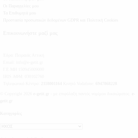
Οι Παραγγελίες μου
Τα Επιθυμητά μου
Προστασία προσωπικών δεδομένων GDPR και Πολιτική Cookies
Επικοινωνήστε μαζί μας
Έδρα:
Πειραιάς Αττική
Email:
info@e-getit.gr
Γ.Ε.ΜΗ 150945009000
IRIS ΑΦΜ: 030102760
Τηλεφωνικό Κέντρο:
2118001164
Κινητό Vodafone:
6947868228
© Copyright 2026
e-getit.gr
- με επιφύλαξη παντός νομίμου δικαιώματος.
e-
getit.gr
Κατηγορίες