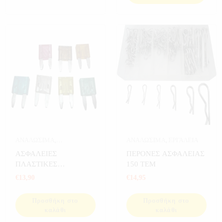
ΑΝΑΛΩΣΙΜΑ
,
ΑΝΑΛΩΣΙΜΑ
,
ΕΡΓΑΛΕΙΑ
ΑΝΑΛΩΣΙΜΑ
ΑΣΦΑΛΕΙΕΣ
ΠΕΡΟΝΕΣ ΑΣΦΑΛΕΙΑΣ
ΑΥΤΟΚΙΝΗΤΟΥ
,
ΠΛΑΣΤΙΚΕΣ
150 ΤΕΜ
ΑΥΤΟΚΙΝΗΤΟ
,
ΕΡΓΑΛΕΙΑ
ΜΑΧΑΙΡΩΤΕΣ Ν.Τ 66
€
13,90
€
14,95
ΤΕΜ
Προσθήκη στο
Προσθήκη στο
καλάθι
καλάθι