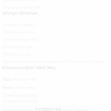
Πληροφορίες αποστολής
Κέντρο Πελατών
Σύνδεση ή Εγγραφή
Ο λογαριασμός μου
Το Καλάθι Αγορών μου
Οι Παραγγελίες μου
Τα Επιθυμητά μου
Προστασία προσωπικών δεδομένων GDPR και Πολιτική Cookies
Επικοινωνήστε Μαζί Μας
Έδρα:
Πειραιάς Αττική
Email:
info@e-getit.gr
Γ.Ε.ΜΗ 150945009000
IRIS ΑΦΜ: 030102760
2118001164
Τηλεφωνικό Κέντρο:
Κινητό Vodafone: