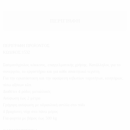
ΠΕΡΙΓΡΑΦΉ
ΠΕΡΙΓΡΑΦΗ ΠΡΟΪΟΝΤΟΣ:
ΚΩΔΙΚΟΣ:1532
Σασμανόγρυλος κόκκινος, επαγγελματικής χρήσης. Κατάλληλος για το
συνεργείο, το εργαστήριο και για κάθε απαιτητικό τεχνίτη.
Για την εγκατάσταση και την αφαίρεση κιβωτίων ταχυτήτων, κινητήρων,
πίσω αξόνων κλπ.
Διαθέτει 4 ρόδες μεταλλικές
Ανύψωση έως 2 μέτρα
Γρήγορη ανύψωση με υδραυλική αντλία στο πόδι
4 βραχίονες νύχι στο πάνω μέρος
Για φορτία με βάρος έως 500 kg