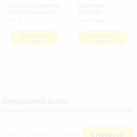
ΣΠΟΡ
ΕΞΟΠΛΙΣΜΟΣ ΣΚΑΦΩΝ
,
ΣΟΥΓΙΑΣ VICTORINOX
ΗΛΕΚΤΡΙΚΟ
ΠΡΟΣΦΟΡΕΣ
,
ΣΠΟΡ
ECOLINE ΚΟΚΚΙΝΟΣ
ΣΚΟΥΠΑΚΙ
84mm 2.2503
€
12,54
€
24,00
€
11,90
Προσθήκη στο
Προσθήκη στο
καλάθι
καλάθι
Ενημερωτικό Δελτίο
Εγγραφείτε για να μάθετε πρώτος/η για τα νέα μας προϊόντα!
Εγγραφείτε!