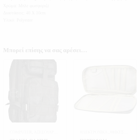
Χρώμα: Μπλε φωσφοριζέ
Διαστάσεις: 40 Χ 10cm
Υλικό: Polyester
Μπορεί επίσης να σας αρέσει…
COMPUTER
,
ΑΞΕΣΟΥΑΡ
ΗΛΕΚΤΡΟΝΙΚΑ
,
ΘΗΚΕΣ
ΚΑΙ ΜΟΔΑ
,
ΑΞΕΣΟΥΑΡ
ΠΙΣΤΩΤΙΚΩΝ
,
ΜΟΔΑ
,