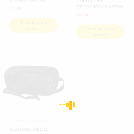
ΤΣΑΝΤΑ ΠΛΑΤΗΣ
ΠΟΡΤΟΦΟΛΙ
ΜΟΔΑΣ
,
ΕΙΔΗ CAMPING
,
ΤΣΑΝΤΕΣ-ΠΟΡΤΟΦΟΛΙΑ
ΠΙΣΤΩΤΙΚΩΝ ΚΑΡΤΩΝ
€
22,80
ΜΟΔΑ
,
ΠΟΔΗΛΑΤΟ
,
ΣΠΟΡ
,
€
11,90
ΣΠΟΡ ΚΑΙ ΧΟΜΠΙ
,
Προσθήκη στο
ΤΣΑΝΤΕΣ LAPTOP
,
καλάθι
Προσθήκη στο
ΤΣΑΝΤΕΣ-ΠΟΡΤΟΦΟΛΙΑ
,
καλάθι
ΨΑΡΕΜΑ
ΑΞΕΣΟΥΑΡ ΚΑΙ ΜΟΔΑ
,
ΑΞΕΣΟΥΑΡ ΜΟΔΑΣ
,
ΤΣΑΝΤΑΚΙ ΜΕΣΗΣ