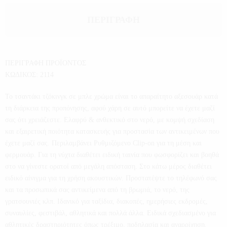
ΠΕΡΙΓΡΑΦΉ
ΠΕΡΙΓΡΑΦΗ ΠΡΟΪΟΝΤΟΣ
ΚΩΔΙΚΟΣ: 2114
Το τσαντάκι τζόκινγκ σε μπλε χρώμα είναι το απαραίτητο αξεσουάρ κατά
τη διάρκεια της προπόνησης, αφού χάρη σε αυτό μπορείτε να έχετε μαζί
σας ότι χρειάζεστε. Ελαφρύ & ανθεκτικό στο νερό, με κομψή σχεδίαση
και εξαιρετική ποιότητα κατασκευής για προστασία των αντικειμένων που
έχετε μαζί σας. Περιλαμβάνει Ρυθμιζόμενο Clip-on για τη μέση και
φερμουάρ. Για τη νύχτα διαθέτει ειδική ταινία που φωσφορίζει και βοηθά
στο να γίνεστε ορατοί από μεγάλη απόσταση. Στο κάτω μέρος διαθέτει
ειδικό αίνιγμα για τη χρήση ακουστικών. Προστατέψτε το τηλέφωνό σας
και τα προσωπικά σας αντικείμενα από τη βρωμιά, το νερό, της
γρατσουνιές κλπ. Ιδανικό για ταξίδια, διακοπές, ημερήσιες εκδρομές,
συναυλίες, φεστιβάλ, αθλητικά και πολλά άλλα. Ειδικά σχεδιασμένο για
αθλητικές δραστηριότητες όπως τρέξιμο, ποδηλασία και αναρρίχηση.