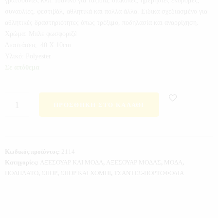
γρατσουνιές κλπ. Ιδανικό για ταξίδια, διακοπές, ημερήσιες εκδρομές,
συναυλίες, φεστιβάλ, αθλητικά και πολλά άλλα. Ειδικά σχεδιασμένο για
αθλητικές δραστηριότητες όπως τρέξιμο, ποδηλασία και αναρρίχηση.
Χρώμα: Μπλε φωσφοριζέ
Διαστάσεις: 40 Χ 10cm
Υλικό: Polyester
Σε απόθεμα
ΠΡΟΣΘΉΚΗ ΣΤΟ ΚΑΛΆΘΙ
Κωδικός προϊόντος:
2114
Κατηγορίες:
ΑΞΕΣΟΥΑΡ ΚΑΙ ΜΟΔΑ
,
ΑΞΕΣΟΥΑΡ ΜΟΔΑΣ
,
ΜΟΔΑ
,
ΠΟΔΗΛΑΤΟ
,
ΣΠΟΡ
,
ΣΠΟΡ ΚΑΙ ΧΟΜΠΙ
,
ΤΣΑΝΤΕΣ-ΠΟΡΤΟΦΟΛΙΑ