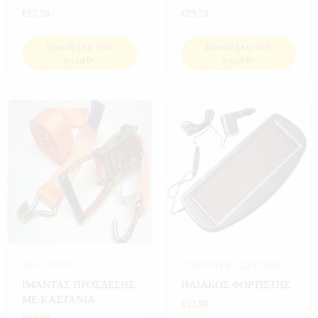
ΣΥΣΤΗΜΑΤΑ ΗΧΟΥ
ΑΥΤΟΚΙΝΗΤΟΥ
€
17,50
€
29,70
Προσθήκη στο
Προσθήκη στο
καλάθι
καλάθι
ΑΝΑΛΩΣΙΜΑ
COMPUTER
,
ΑΞΕΣΟΥΑΡ
,
ΑΥΤΟΚΙΝΗΤΟΥ
,
ΑΥΤΟΚΙΝΗΤΟ
,
ΔΙΑΦΟΡΑ
,
ΙΜΑΝΤΑΣ ΠΡΟΣΔΕΣΗΣ
ΗΛΙΑΚΟΣ ΦΟΡΤΙΣΤΗΣ
ΑΥΤΟΚΙΝΗΤΟ
,
ΕΞΟΠΛΙΣΜΟΣ ΣΚΑΦΩΝ
,
ΜΕ ΚΑΣΤΑΝΙΑ
€
37,90
ΕΞΟΠΛΙΣΜΟΣ ΣΚΑΦΩΝ
,
ΗΛΕΚΤΡΟΝΙΚΑ
,