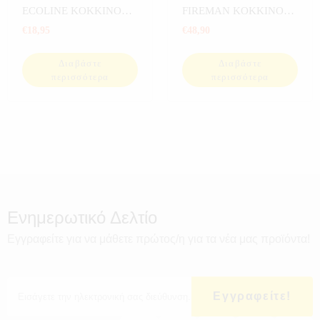
ECOLINE KOKKINOΣ
FIREMAN KOKKINOΣ
91mm 3.3613
111mm 0.8383
€
18,95
€
48,90
Διαβάστε
Διαβάστε
περισσότερα
περισσότερα
Ενημερωτικό Δελτίο
Εγγραφείτε για να μάθετε πρώτος/η για τα νέα μας προϊόντα!
Εγγραφείτε!