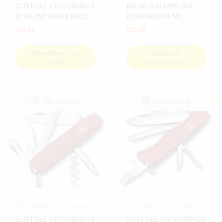
ΣΠΟΡ
ΗΛΕΚΤΡΟΝΙΚΑ
,
ΗΧΟΣ
,
ΣΟΥΓΙΑΣ VICTORINOX
BR-40 ΑΔΙΑΒΡΟΧΟ
ΡΕΤΡΟ ΡΑΔΙΟΦΩΝΑ
,
ΣΠΙΤΙ
,
ECOLINE ΚΟΚΚΙΝΟΣ
ΡΑΔΙΟΦΩΝΟ ΜΕ
ΣΠΟΡ
,
ΨΑΡΕΜΑ
84mm 2.2503
ΑΙΣΘΗΤΗΡΑ ΚΙΝΗΣΗΣ
€
12,54
€
23,20
SOUNDMASTER
Προσθήκη στο
Διαβάστε
καλάθι
περισσότερα
Out of Stock
Out of Stock
VICTORINOX ΣΟΥΓΙΑΔΕΣ
,
VICTORINOX ΣΟΥΓΙΑΔΕΣ
,
ΣΠΟΡ
ΣΠΟΡ
ΣΟΥΓΙΑΣ VICTORINOX
ΣΟΥΓΙΑΣ VICTORINOX