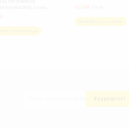
ΙΑΣ VICTORINOX
ΨΑΡΕΜΑ
€
12,60
MAN KOKKINOΣ 111mm
€
38,00
3
90
Προσθήκη στο καλάθι
βάστε περισσότερα
ς
Εγγραφείτε!