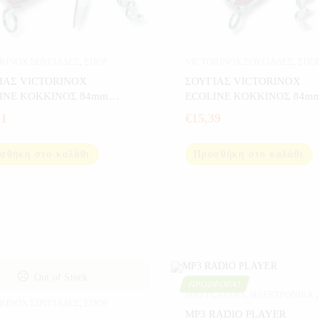
RINOX ΣΟΥΓΙΑΔΕΣ
,
ΣΠΟΡ
VICTORINOX ΣΟΥΓΙΑΔΕΣ
,
ΣΠΟ
ΙΑΣ VICTORINOX
ΣΟΥΓΙΑΣ VICTORINOX
INE KOKKINOΣ 84mm
ECOLINE KOKKINOΣ 84m
3
3.3603
11
€
15,39
σθήκη στο καλάθι
Προσθήκη στο καλάθι
Out of Stock
ΠΡΟΣΦΟΡΆ!
MP3 PLAYERS
,
ΗΛΕΚΤΡΟΝΙΚΑ
,
RINOX ΣΟΥΓΙΑΔΕΣ
,
ΣΠΟΡ
ΠΟΔΗΛΑΤΟ
,
ΠΡΟΣΦΟΡΕΣ
,
ΣΠΟ
MP3 RADIO PLAYER