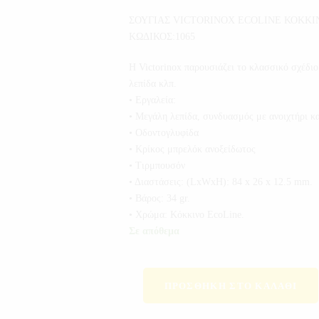
ΣΟΥΓΙΑΣ VICTORINOX ECOLINE ΚΟΚΚΙΝ
ΚΩΔΙΚΟΣ:1065
H Victorinox παρουσιάζει το κλασσικό σχέδιο
λεπίδα κλπ.
• Εργαλεία:
• Μεγάλη λεπίδα, συνδυασμός με ανοιχτήρι κα
• Οδοντογλυφίδα
• Κρίκος μπρελόκ ανοξείδωτος
• Tιρμπουσόν
• Διαστάσεις: (LxWxH): 84 x 26 x 12.5 mm.
• Βάρος: 34 gr.
• Χρώμα: Κόκκινο EcoLine.
Σε απόθεμα
ΠΡΟΣΘΉΚΗ ΣΤΟ ΚΑΛΆΘΙ