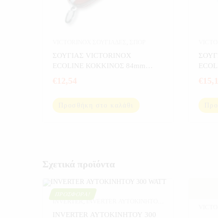
VICTORINOX ΣΟΥΓΙΑΔΕΣ
,
ΣΠΟΡ
VICTO
ΣΟΥΓΙΑΣ VICTORINOX
ΣΟΥΓ
ECOLINE ΚΟΚΚΙΝΟΣ 84mm
ECOL
2.2503
2.380
€
12,54
€
15,
Προσθήκη στο καλάθι
Προ
Σχετικά προϊόντα
ΠΡΟΣΦΟΡΆ!
INVERTER
,
INVERTER ΑΥΤΟΚΙΝΗΤΟΥ
,
VICTO
ΑΥΤΟΚΙΝΗΤΟ
,
ΕΞΟΠΛΙΣΜΟΣ
INVERTER ΑΥΤΟΚΙΝΗΤΟΥ 300