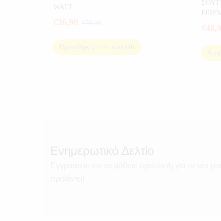
ΣΟΥΓ
ΣΚΑΦΩΝ
,
ΗΛΕΚΤΡΟΝΙΚΑ
,
WATT
FIRE
ΠΡΟΣΦΟΡΕΣ
,
ΣΠΟΡ
€
36,90
€
59,00
0.838
€
48,
Προσθήκη στο καλάθι
Δια
Ενημερωτικό Δελτίο
Εγγραφείτε για να μάθετε πρώτος/η για τα νέα μα
προϊόντα!