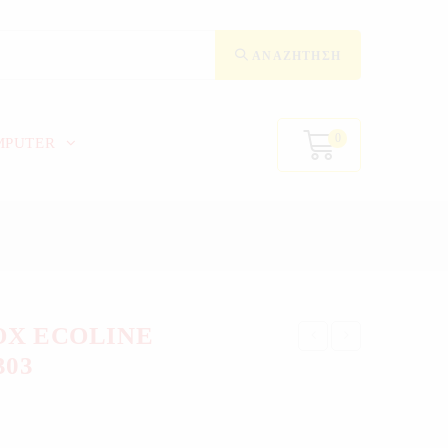
ΑΝΑΖΉΤΗΣΗ
0
MPUTER
OX ECOLINE
303