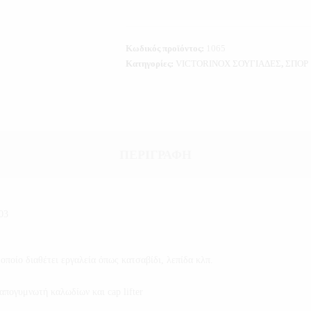
Κωδικός προϊόντος:
1065
Κατηγορίες:
VICTORINOX ΣΟΥΓΙΑΔΕΣ
,
ΣΠΟΡ
ΠΕΡΙΓΡΑΦΉ
03
οποίο διαθέτει εργαλεία όπως κατσαβίδι, λεπίδα κλπ.
απογυμνωτή καλωδίων και cap lifter