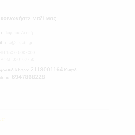
ικοινωνήστε Μαζί Μας
α:
Πειραιάς Αττική
l:
info@e-getit.gr
.ΜΗ 150945009000
S ΑΦΜ: 030102760
2118001164
φωνικό Κέντρο:
Κινητό
6947868228
afone:
t.gr