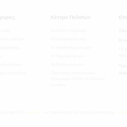
φορίες
Κέντρο Πελατών
Επ
ε εμάς
Σύνδεση ή Εγγραφή
Έδρ
νήστε μαζί μας
Ο λογαριασμός μου
Emai
αραγγελίας
Το Καλάθι Αγορών μου
Γ.Ε
ές
Οι Παραγγελίες μου
IRI
 αποστολών
Τα Επιθυμητά μου
Τηλε
ίες αποστολής
Προστασία προσωπικών
Vod
δεδομένων GDPR και Πολιτική
Cookies
Copyright 2026
e-getit.gr
- με επιφύλαξη παντός νομίμου δικαιώματος.
e-geti