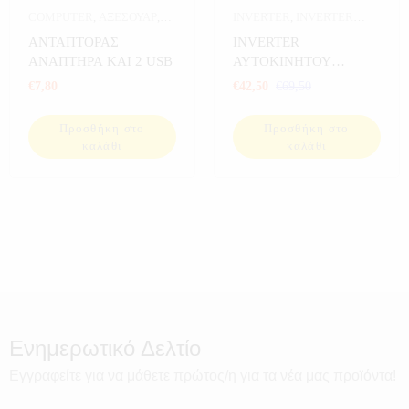
COMPUTER
,
ΑΞΕΣΟΥΑΡ
,
INVERTER
,
INVERTER
ΑΥΤΟΚΙΝΗΤΟ
,
ΔΙΑΦΟΡΑ
,
ΑΥΤΟΚΙΝΗΤΟΥ
,
ΑΝΤΑΠΤΟΡΑΣ
INVERTER
ΗΛΕΚΤΡΟΝΙΚΑ
,
ΑΥΤΟΚΙΝΗΤΟ
,
ΑΝΑΠΤΗΡΑ ΚΑΙ 2 USB
ΑΥΤΟΚΙΝΗΤΟΥ
ΦΟΡΤΙΣΤΕΣ
ΕΞΟΠΛΙΣΜΟΣ ΣΚΑΦΩΝ
,
500WATT
€
7,80
€
42,50
€
69,50
ΗΛΕΚΤΡΟΝΙΚΑ
,
ΠΡΟΣΦΟΡΕΣ
,
ΣΠΟΡ
Προσθήκη στο
Προσθήκη στο
καλάθι
καλάθι
Ενημερωτικό Δελτίο
Εγγραφείτε για να μάθετε πρώτος/η για τα νέα μας προϊόντα!