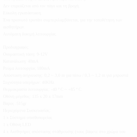
Δεν επιρεάζεται από τον πάγο και τη βροχή.
Εύκολη εγκατάσταση.
Ένα πριονωτό τρυπάνι συμπεριλαμβάνεται, για την τοποθέτηση των
αισθητήρων.
Αυτόματη δοκιμή λειτουργίας.
Προδιαγραφές:
Ονομαστική τάση: 9-12V
Κατανάλωση: 40mA
Ρεύμα λειτουργίας 180mA
Απόσταση ανίχνευσης: 0,2 ~ 3,0 m για πίσω / 0,3 ~ 1,2 m για μπροστά
Συχνότητα υπερήχων: 40KHz
Θερμοκρασία λειτουργίας: -40 º C ~ +85 º C
Οθόνη μέγεθος: 135 x 20 x 17mm
Βάρος :515gr
Περιεχόμενα Συσκευασίας:
1 x Σύστημα οπισθοπορείας
1 x Οθόνη LED
4 x Αισθητήρες απόστασης στάθμευσης (τους βάφετε στο χρώμα του