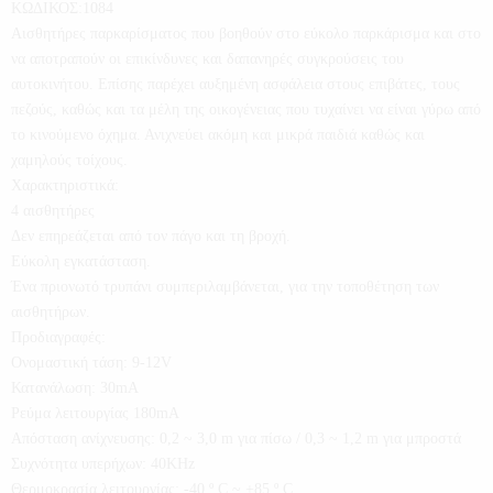
ΚΩΔΙΚΟΣ:1084
Αισθητήρες παρκαρίσματος που βοηθούν στο εύκολο παρκάρισμα και στο
να αποτραπούν οι επικίνδυνες και δαπανηρές συγκρούσεις του
αυτοκινήτου. Επίσης παρέχει αυξημένη ασφάλεια στους επιβάτες, τους
πεζούς, καθώς και τα μέλη της οικογένειας που τυχαίνει να είναι γύρω από
το κινούμενο όχημα. Ανιχνεύει ακόμη και μικρά παιδιά καθώς και
χαμηλούς τοίχους.
Χαρακτηριστικά:
4 αισθητήρες
Δεν επηρεάζεται από τον πάγο και τη βροχή.
Εύκολη εγκατάσταση.
Ένα πριονωτό τρυπάνι συμπεριλαμβάνεται, για την τοποθέτηση των
αισθητήρων.
Προδιαγραφές:
Ονομαστική τάση: 9-12V
Κατανάλωση: 30mA
Ρεύμα λειτουργίας 180mA
Απόσταση ανίχνευσης: 0,2 ~ 3,0 m για πίσω / 0,3 ~ 1,2 m για μπροστά
Συχνότητα υπερήχων: 40KHz
Θερμοκρασία λειτουργίας: -40 º C ~ +85 º C