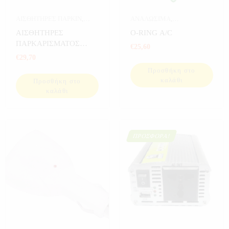
ΑΙΣΘΗΤΗΡΕΣ ΠΑΡΚΙΝ
,
ΑΝΑΛΩΣΙΜΑ
,
ΑΥΤΟΚΙΝΗΤΟ
ΑΝΑΛΩΣΙΜΑ
ΑΙΣΘΗΤΗΡΕΣ
O-RING A/C
ΑΥΤΟΚΙΝΗΤΟΥ
,
ΠΑΡΚΑΡΙΣΜΑΤΟΣ
€
25,60
ΑΥΤΟΚΙΝΗΤΟ
,
ΕΡΓΑΛΕΙΑ
ΑΥΤΟΚΙΝΗΤΟΥ
€
29,70
Προσθήκη στο
καλάθι
Προσθήκη στο
καλάθι
ΠΡΟΣΦΟΡΆ!