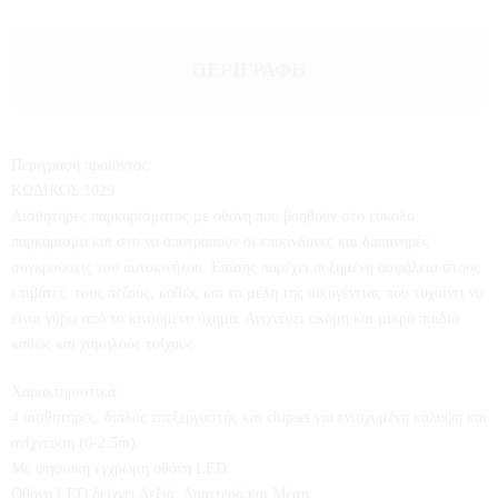
ΠΕΡΙΓΡΑΦΉ
Περιγραφή προϊόντος:
ΚΩΔΙΚΟΣ:1029
Αισθητήρες παρκαρίσματος με οθόνη που βοηθούν στο εύκολο
παρκάρισμα και στο να αποτραπούν οι επικίνδυνες και δαπανηρές
συγκρούσεις του αυτοκινήτου. Επίσης παρέχει αυξημένη ασφάλεια στους
επιβάτες, τους πεζούς, καθώς και τα μέλη της οικογένειας που τυχαίνει να
είναι γύρω από το κινούμενο όχημα. Ανιχνεύει ακόμη και μικρά παιδιά
καθώς και χαμηλούς τοίχους.
Χαρακτηριστικά:
4 αισθητήρες, διπλός επεξεργαστής και chipset για ενισχυμένη κάλυψη και
ανίχνευση (0-2.5m).
Με ψηφιακή έγχρωμη οθόνη LED.
Οθόνη LED δείχνει Δεξιά, Αριστερά και Μέση.