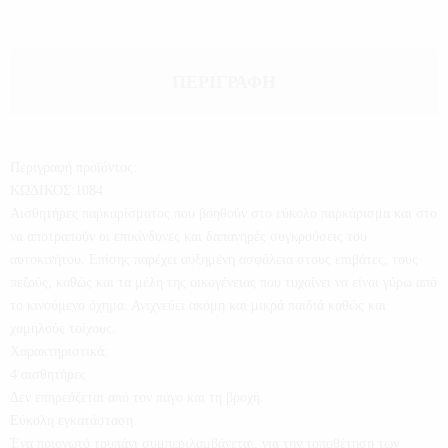
ΠΕΡΙΓΡΑΦΉ
Περιγραφή προϊόντος:
ΚΩΔΙΚΟΣ:1084
Αισθητήρες παρκαρίσματος που βοηθούν στο εύκολο παρκάρισμα και στο
να αποτραπούν οι επικίνδυνες και δαπανηρές συγκρούσεις του
αυτοκινήτου. Επίσης παρέχει αυξημένη ασφάλεια στους επιβάτες, τους
πεζούς, καθώς και τα μέλη της οικογένειας που τυχαίνει να είναι γύρω από
το κινούμενο όχημα. Ανιχνεύει ακόμη και μικρά παιδιά καθώς και
χαμηλούς τοίχους.
Χαρακτηριστικά:
4 αισθητήρες
Δεν επηρεάζεται από τον πάγο και τη βροχή.
Εύκολη εγκατάσταση.
Ένα πριονωτό τρυπάνι συμπεριλαμβάνεται, για την τοποθέτηση των