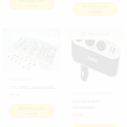
Προσθήκη στο
καλάθι
Προσθήκη στο
καλάθι
Out of Stock
ΑΝΑΛΩΣΙΜΑ
,
ΑΝΑΛΩΣΙΜΑ
ΓΥΑΛΙΝΕΣ ΑΣΦΑΛΕΙΕΣ
ΑΥΤΟΚΙΝΗΤΟΥ
,
ΑΞΕΣΟΥΑΡ
,
ΑΥΤΟΚΙΝΗΤΟ
,
€
18,60
ΑΥΤΟΚΙΝΗΤΟ
,
ΕΡΓΑΛΕΙΑ
ΔΙΑΦΟΡΑ
ΑΝΤΑΠΤΟΡΑΣ
ΑΝΑΠΤΗΡΑ
Προσθήκη στο
καλάθι
€
12,80