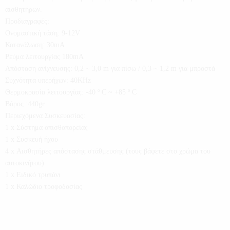
αισθητήρων.
Προδιαγραφές:
Ονομαστική τάση: 9-12V
Κατανάλωση: 30mA
Ρεύμα λειτουργίας 180mA
Απόσταση ανίχνευσης: 0,2 ~ 3,0 m για πίσω / 0,3 ~ 1,2 m για μπροστά
Συχνότητα υπερήχων: 40KHz
Θερμοκρασία λειτουργίας: -40 º C ~ +85 º C
Βάρος :440gr
Περιεχόμενα Συσκευασίας:
1 x Σύστημα οπισθοπορείας
1 x Συσκευή ήχου
4 x Αισθητήρες απόστασης στάθμευσης (τους βάφετε στο χρώμα του
αυτοκινήτου)
1 x Ειδικό τρυπάνι
1 x Καλώδιο τροφοδοσίας