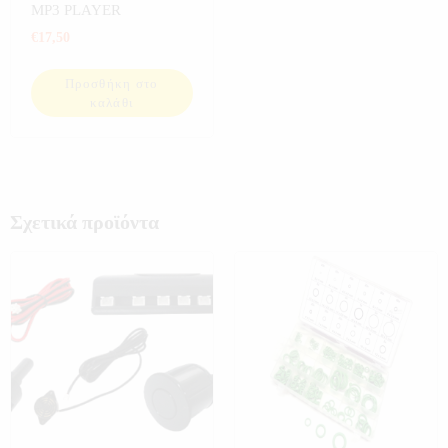
ΗΛΕΚΤΡΟΝΙΚΑ
,
MP3 PLAYER
ΣΥΣΤΗΜΑΤΑ ΗΧΟΥ
€
17,50
Προσθήκη στο
καλάθι
Σχετικά προϊόντα