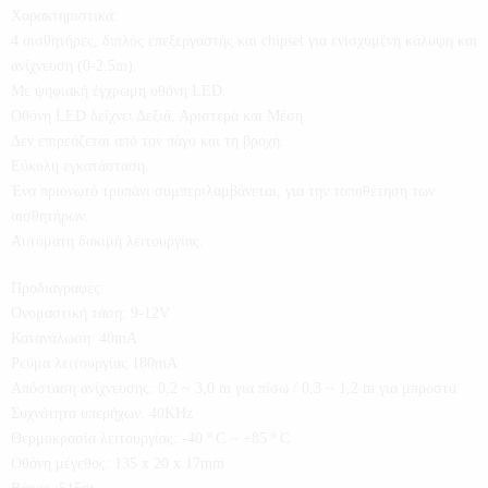
Χαρακτηριστικά:
4 αισθητήρες, διπλός επεξεργαστής και chipset για ενισχυμένη κάλυψη και
ανίχνευση (0-2.5m).
Με ψηφιακή έγχρωμη οθόνη LED.
Οθόνη LED δείχνει Δεξιά, Αριστερά και Μέση.
Δεν επιρεάζεται από τον πάγο και τη βροχή.
Εύκολη εγκατάσταση.
Ένα πριονωτό τρυπάνι συμπεριλαμβάνεται, για την τοποθέτηση των
αισθητήρων.
Αυτόματη δοκιμή λειτουργίας.
Προδιαγραφές:
Ονομαστική τάση: 9-12V
Κατανάλωση: 40mA
Ρεύμα λειτουργίας 180mA
Απόσταση ανίχνευσης: 0,2 ~ 3,0 m για πίσω / 0,3 ~ 1,2 m για μπροστά
Συχνότητα υπερήχων: 40KHz
Θερμοκρασία λειτουργίας: -40 º C ~ +85 º C
Οθόνη μέγεθος: 135 x 20 x 17mm