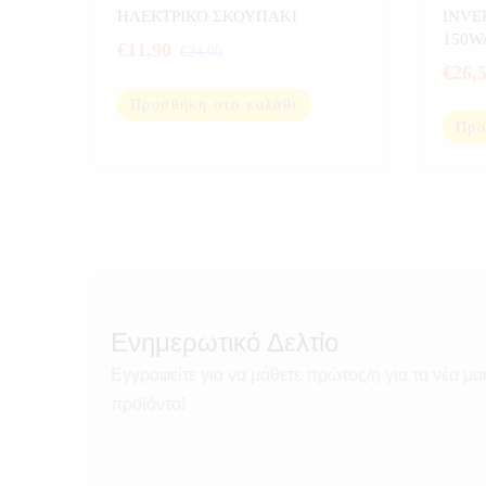
ΕΞΟΠΛΙΣΜΟΣ ΣΚΑΦΩΝ
,
ΠΡΟΣΦΟΡΕΣ
,
ΑΥΤΟ
ΗΛΕΚΤΡΙΚΟ ΣΚΟΥΠΑΚΙ
INVE
ΣΠΟΡ
ΣΚΑΦ
150W
€
11,90
€
24,00
ΠΡΟΣ
€
26,
Προσθήκη στο καλάθι
Προ
Ενημερωτικό Δελτίο
Εγγραφείτε για να μάθετε πρώτος/η για τα νέα μα
προϊόντα!