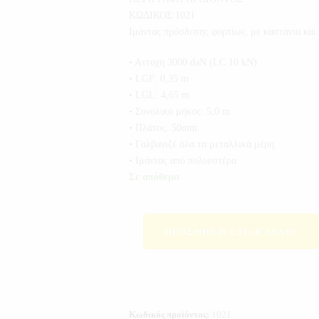
ΚΩΔΙΚΟΣ:1021
Ιμάντας πρόσδεσης φορτίων, με καστάνια και 
• Aντοχή 3000 daN (LC 10 kN)
• LGF: 0,35 m
• LGL: 4,65 m
• Συνολικό μήκος: 5,0 m
• Πλάτος: 50mm
• Γαλβανιζέ όλα τα μεταλλικά μέρη
• Ιμάντας από πολυεστέρα
Σε απόθεμα
ΠΡΟΣΘΉΚΗ ΣΤΟ ΚΑΛΆΘΙ
Κωδικός προϊόντος:
1021