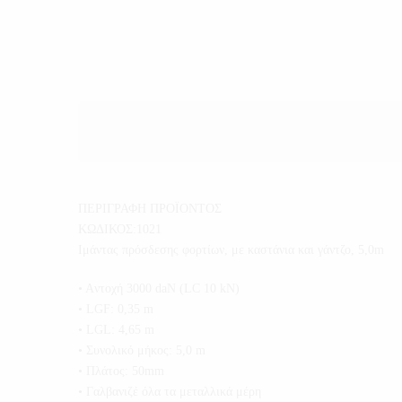
ΠΕΡΙΓΡΑΦΗ ΠΡΟΪΟΝΤΟΣ
ΚΩΔΙΚΟΣ:1021
Ιμάντας πρόσδεσης φορτίων, με καστάνια και γάντζο, 5,0m
• Aντοχή 3000 daN (LC 10 kN)
• LGF: 0,35 m
• LGL: 4,65 m
• Συνολικό μήκος: 5,0 m
• Πλάτος: 50mm
• Γαλβανιζέ όλα τα μεταλλικά μέρη