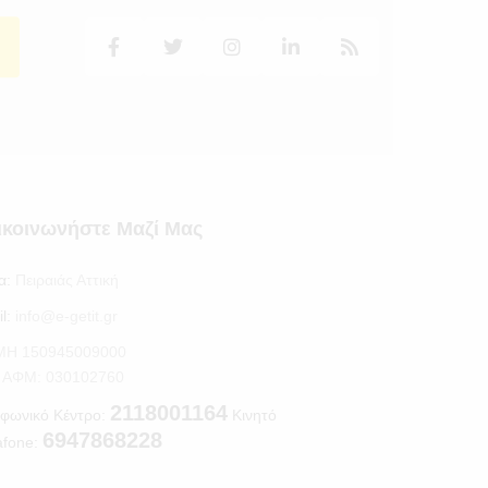
ικοινωνήστε Μαζί Μας
α:
Πειραιάς Αττική
l:
info@e-getit.gr
.ΜΗ 150945009000
S ΑΦΜ: 030102760
2118001164
φωνικό Κέντρο:
Κινητό
6947868228
afone: