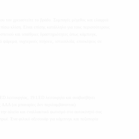
που τον χρειαστείτε το βράδυ. Συμπαγές μέγεθος και ελαφριά
πίσω κλίση. Είναι επίσης κατάλληλο για τους περισσότερους
σπιτιού και υπαίθριες δραστηριότητες όπως κάμπινγκ,
 ψάρεμα, νυχτερινές πτήσεις, ιστιοπλοΐα, επισκέψεις σε
LED λειτουργίας, 19 LED λειτουργία και αναβοσβήνει
ς ΑΑΑ (οι μπαταρίες δεν περιλαμβάνονται)
, την αλιεία και εναλλακτικό φωτισμό στο αυτοκίνητό σας
πρωί. Ένα φιλικό αξεσουάρ για κάμπινγκ και πεζοπορία