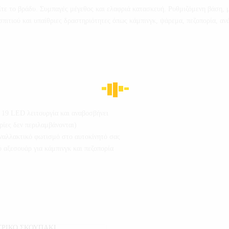
είτε το βράδυ. Συμπαγές μέγεθος και ελαφριά κατασκευή. Ρυθμιζόμενη βάση, μ
ιτιού και υπαίθριες δραστηριότητες όπως κάμπινγκ, ψάρεμα, πεζοπορία, ανά
, 19 LED λειτουργία και αναβοσβήνει
ρίες δεν περιλαμβάνονται)
 εναλλακτικό φωτισμό στο αυτοκίνητό σας
ό αξεσουάρ για κάμπινγκ και πεζοπορία