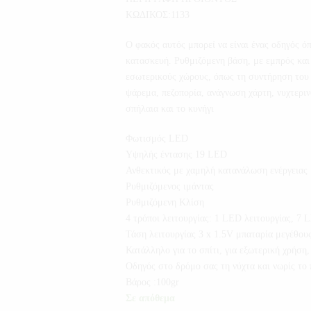
ΚΩΔΙΚΟΣ:1133
Ο φακός αυτός μπορεί να είναι ένας οδηγός ό
κατασκευή. Ρυθμιζόμενη βάση, με εμπρός και 
εσωτερικούς χώρους, όπως τη συντήρηση του 
ψάρεμα, πεζοπορία, ανάγνωση χάρτη, νυχτερινό
σπήλαια και το κυνήγι
Φωτισμός LED
Υψηλής έντασης 19 LED
Ανθεκτικός με χαμηλή κατανάλωση ενέργειας
Ρυθμιζόμενος ιμάντας
Ρυθμιζόμενη Κλίση
4 τρόποι λειτουργίας: 1 LED λειτουργίας, 7 
Τάση λειτουργίας 3 x 1.5V μπαταρία μεγέθου
Κατάλληλο για το σπίτι, για εξωτερική χρήση
Οδηγός στο δρόμο σας τη νύχτα και νωρίς το 
Βάρος :100gr
Σε απόθεμα