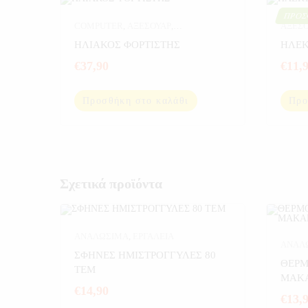
ΠΡΟΣ
COMPUTER
,
ΑΞΕΣΟΥΑΡ
,
ΑΞΕΣΟ
ΑΥΤΟΚΙΝΗΤΟ
,
ΔΙΑΦΟΡΑ
,
ΕΞΟΠ
ΗΛΙΑΚΟΣ ΦΟΡΤΙΣΤΗΣ
ΗΛΕΚ
ΕΞΟΠΛΙΣΜΟΣ ΣΚΑΦΩΝ
,
ΣΠΟΡ
€
37,90
€
11,
ΗΛΕΚΤΡΟΝΙΚΑ
,
ΠΡΟΣΦΟΡΕΣ
,
ΣΠΟΡ
,
ΦΟΡΤΙΣΤΕΣ
Προσθήκη στο καλάθι
Προ
Σχετικά προϊόντα
ΑΝΑΛΩΣΙΜΑ
,
ΕΡΓΑΛΕΙΑ
ΑΝΑΛ
ΣΦΗΝΕΣ ΗΜΙΣΤΡΟΓΓΥΛΕΣ 80
ΑΥΤΟ
ΘΕΡ
ΤΕΜ
ΜΑΚΑ
€
14,90
€
13,