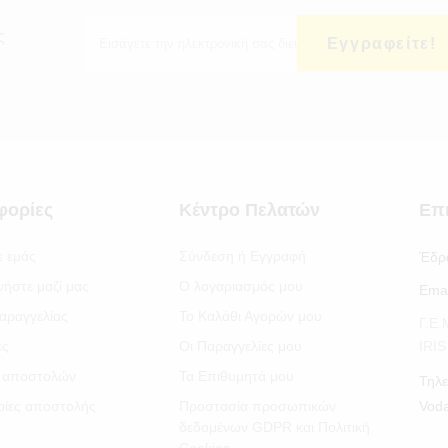
ς
Εγγραφείτε!
φορίες
Κέντρο Πελατών
Επ
ε εμάς
Σύνδεση ή Εγγραφή
Έδρ
νήστε μαζί μας
Ο λογαριασμός μου
Emai
αραγγελίας
Το Καλάθι Αγορών μου
Γ.Ε
ές
Οι Παραγγελίες μου
IRI
 αποστολών
Τα Επιθυμητά μου
Τηλε
ίες αποστολής
Προστασία προσωπικών
Vod
δεδομένων GDPR και Πολιτική
Cookies