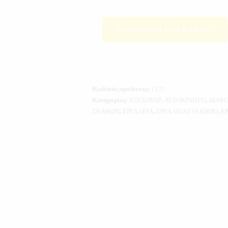
ΠΡΟΣΘΉΚΗ ΣΤΟ ΚΑΛΆΘΙ
Κωδικός προϊόντος:
1133
Κατηγορίες:
ΑΞΕΣΟΥΑΡ
,
ΑΥΤΟΚΙΝΗΤΟ
,
ΔΙΑΦ
ΣΚΑΦΩΝ
,
ΕΡΓΑΛΕΙΑ
,
ΕΡΓΑΛΕΙΑ ΓΙΑ ΚΗΠΟ
,
ΕΡ