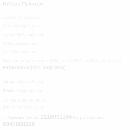
Κέντρο Πελατών
Σύνδεση ή Εγγραφή
Ο λογαριασμός μου
Το Καλάθι Αγορών μου
Οι Παραγγελίες μου
Τα Επιθυμητά μου
Προστασία προσωπικών δεδομένων GDPR και Πολιτική Cookies
Επικοινωνήστε Μαζί Μας
Έδρα:
Πειραιάς Αττική
Email:
info@e-getit.gr
Γ.Ε.ΜΗ 150945009000
IRIS ΑΦΜ: 030102760
2118001164
Τηλεφωνικό Κέντρο:
Κινητό Vodafone:
6947868228