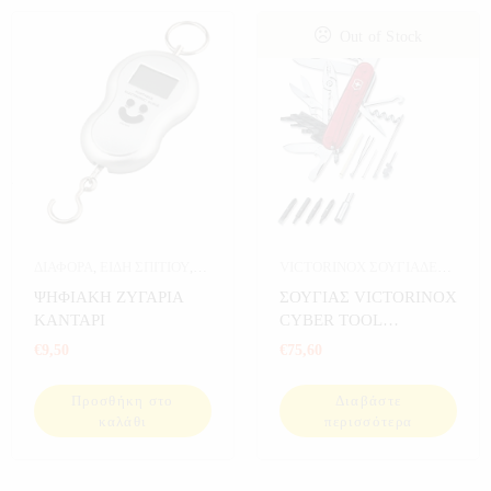
Out of Stock
ΔΙΑΦΟΡΑ
,
ΕΙΔΗ ΣΠΙΤΙΟΥ
,
VICTORINOX ΣΟΥΓΙΑΔΕΣ
,
ΕΙΔΙΚΑ ΕΡΓΑΛΕΙΑ
,
ΣΠΟΡ
ΨΗΦΙΑΚΗ ΖΥΓΑΡΙΑ
ΣΟΥΓΙΑΣ VICTORINOX
ΕΡΓΑΛΕΙΑ
,
ΕΡΓΑΛΕΙΑ ΓΙΑ
ΚΑΝΤΑΡΙ
CYBER TOOL
ΚΗΠΟ
,
ΕΡΓΑΛΕΙΑ ΣΠΙΤΙΟΥ
,
KOKKINOΣ 91mm
€
9,50
€
75,60
ΖΥΓΑΡΙΕΣ
,
ΗΛΕΚΤΡΟΝΙΚΑ
,
1.7725.T
ΚΗΠΟΣ
,
ΚΟΥΖΙΝΑ
,
ΣΠΙΤΙ
,
Προσθήκη στο
Διαβάστε
ΣΠΟΡ
,
ΨΑΡΕΜΑ
καλάθι
περισσότερα