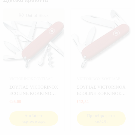
Out of Stock
VICTORINOX ΣΟΥΓΙΑΔΕΣ
,
VICTORINOX ΣΟΥΓΙΑΔΕΣ
,
ΣΠΟΡ
ΣΠΟΡ
ΣΟΥΓΙΑΣ VICTORINOX
ΣΟΥΓΙΑΣ VICTORINOX
ECOLINE KOKKINOΣ
ECOLINE ΚΟΚΚΙΝΟΣ
91mm 3.3713
84mm 2.2503
€
26,00
€
12,54
Διαβάστε
Προσθήκη στο
περισσότερα
καλάθι