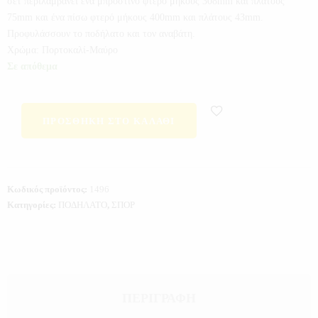
σετ περιλαμβάνει ένα μπροστινό φτερό μήκους 308mm και πλάτους
75mm και ένα πίσω φτερό μήκους 400mm και πλάτους 43mm.
Προφυλάσσουν το ποδήλατο και τον αναβάτη.
Χρώμα: Πορτοκαλί-Μαύρο
Σε απόθεμα
ΠΡΟΣΘΉΚΗ ΣΤΟ ΚΑΛΆΘΙ
Κωδικός προϊόντος:
1496
Κατηγορίες:
ΠΟΔΗΛΑΤΟ
,
ΣΠΟΡ
ΠΕΡΙΓΡΑΦΉ