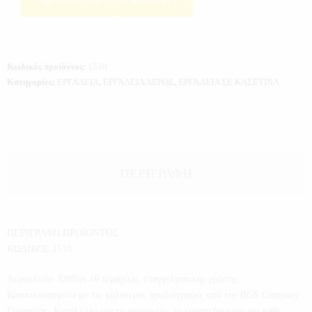
Κωδικός προϊόντος:
1510
Κατηγορίες:
ΕΡΓΑΛΕΙΑ
,
ΕΡΓΑΛΕΙΑ ΑΕΡΟΣ
,
ΕΡΓΑΛΕΙΑ ΣΕ ΚΑΣΕΤΙΝΑ
ΠΕΡΙΓΡΑΦΉ
ΠΕΡΙΓΡΑΦΗ ΠΡΟΪΟΝΤΟΣ
ΚΩΔΙΚΟΣ:1510
Αερόκλειδο 320Νm 16 τεμαχίων, επαγγελματικής χρήσης.
Κατασκευασμένα με τις καλύτερες προδιαγραφές από την BGS Company
Γερμανίας. Κατάλληλο για το συνεργείο, το εργαστήριο και για κάθε