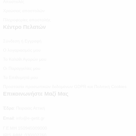
Αποστολές
Χρεώσεις αποστολών
Πληροφορίες αποστολής
Κέντρο Πελατών
Σύνδεση ή Εγγραφή
Ο λογαριασμός μου
Το Καλάθι Αγορών μου
Οι Παραγγελίες μου
Τα Επιθυμητά μου
Προστασία προσωπικών δεδομένων GDPR και Πολιτική Cookies
Επικοινωνήστε Μαζί Μας
Έδρα:
Πειραιάς Αττική
Email:
info@e-getit.gr
Γ.Ε.ΜΗ 150945009000
IRIS ΑΦΜ: 030102760