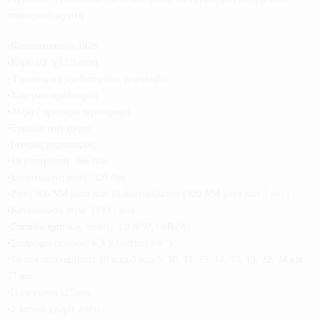
απαιτητικό τεχνίτη.
•Κατασκευαστής BGS
•Καρέ 1/2 “(12,5 mm)
• Eργονομικά σχεδιασμένες χειρολαβές
•Χαμηλού κραδασμού
•Δεξιά / αριστερά περιστροφή
•Ευκολία στη χρήση
•Ισχυρός μηχανισμός
•Μέγιστη ροπή: 366 Nm
•Συνιστώμενη ροπή: 320 Nm
•Ροπή 366 NM μετά από 15 δευτερόλεπτα (320 NM μετά από 5 sec.)
•Κατανάλωση αέρα: 113 l / min
•Επίπεδο ηχητικής πίεσης: Lp A 92,1 dB (A)
•Σπείρωμα εισόδου: 6,3 χιλιοστά (1/4 “)
•Το σετ περιλαμβάνει 10 καρυδάκια 9, 10, 11, 13, 14, 17, 19, 22, 24 και
27mm
•Προέκταση 125mm
•1 λαδικό (χωρίς λάδι)