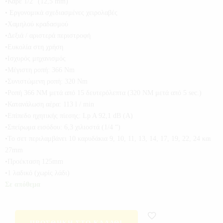
•Καρέ 1/2 “(12,5 mm)
• Eργονομικά σχεδιασμένες χειρολαβές
•Χαμηλού κραδασμού
•Δεξιά / αριστερά περιστροφή
•Ευκολία στη χρήση
•Ισχυρός μηχανισμός
•Μέγιστη ροπή: 366 Nm
•Συνιστώμενη ροπή: 320 Nm
•Ροπή 366 NM μετά από 15 δευτερόλεπτα (320 NM μετά από 5 sec.)
•Κατανάλωση αέρα: 113 l / min
•Επίπεδο ηχητικής πίεσης: Lp A 92,1 dB (A)
•Σπείρωμα εισόδου: 6,3 χιλιοστά (1/4 “)
•Το σετ περιλαμβάνει 10 καρυδάκια 9, 10, 11, 13, 14, 17, 19, 22, 24 και
27mm
•Προέκταση 125mm
•1 λαδικό (χωρίς λάδι)
Σε απόθεμα
ΠΡΟΣΘΉΚΗ ΣΤΟ ΚΑΛΆΘΙ