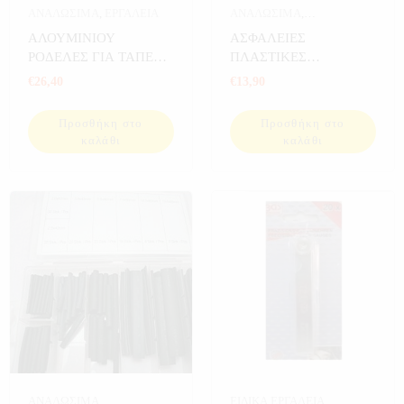
ΑΝΑΛΩΣΙΜΑ
,
ΕΡΓΑΛΕΙΑ
ΑΝΑΛΩΣΙΜΑ
,
ΑΝΑΛΩΣΙΜΑ
ΑΛΟΥΜΙΝΙΟΥ
ΑΣΦΑΛΕΙΕΣ
ΑΥΤΟΚΙΝΗΤΟΥ
,
ΡΟΔΕΛΕΣ ΓΙΑ ΤΑΠΕΣ
ΠΛΑΣΤΙΚΕΣ
ΑΥΤΟΚΙΝΗΤΟ
,
ΕΡΓΑΛΕΙΑ
ΛΑΔΙΟΥ 300 ΤΕΜ
ΜΑΧΑΙΡΩΤΕΣ Ν.Τ 66
€
26,40
€
13,90
ΤΕΜ
Προσθήκη στο
Προσθήκη στο
καλάθι
καλάθι
ΑΝΑΛΩΣΙΜΑ
,
ΕΙΔΙΚΑ ΕΡΓΑΛΕΙΑ
,