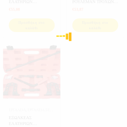
THT
,
ΝΕΕΣ ΠΑΡΑΛΑΒΕΣ
THT
ΕΛΑΤΗΡΙΩΝ
ΡΟΥΛΕΜΑΝ ΤΡΟΧΩΝ
ΒΑΛΒΙΔΩΝ ΜΕ 5
THT
€
55,08
€
53,87
ΑΝΤΑΠΤΟΡΕΣ THT
Προσθήκη στο
Προσθήκη στο
καλάθι
καλάθι
ΕΡΓΑΛΕΙΑ
,
ΕΡΓΑΛΕΙΑ ΣΕ
ΚΑΣΕΤΙΝΑ
,
ΚΑΣΕΤΙΝΕΣ
ΕΞΩΛΚΕΑΣ
THT
ΕΛΑΤΗΡΙΩΝ