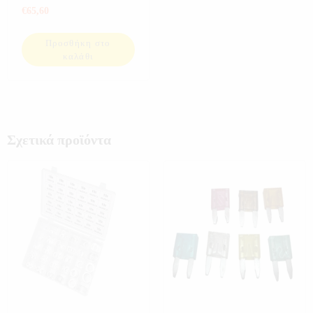
ΒΑΛΒΙΔΩΝ THT
€
65,60
Προσθήκη στο
καλάθι
Σχετικά προϊόντα