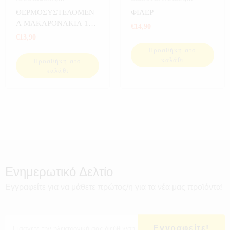
ΑΝΑΛΩΣΙΜΑ
ΕΡΓΑΛΕΙΑ
ΘΕΡΜΟΣΥΣΤΕΛΟΜΕΝ
ΦΙΛΕΡ
ΑΥΤΟΚΙΝΗΤΟΥ
,
ΕΡΓΑΛΕΙΑ
Α ΜΑΚΑΡΟΝΑΚΙΑ 127
€
14,90
ΤΕΜ
€
13,90
Προσθήκη στο
καλάθι
Προσθήκη στο
καλάθι
Ενημερωτικό Δελτίο
Εγγραφείτε για να μάθετε πρώτος/η για τα νέα μας προϊόντα!
Εγγραφείτε!