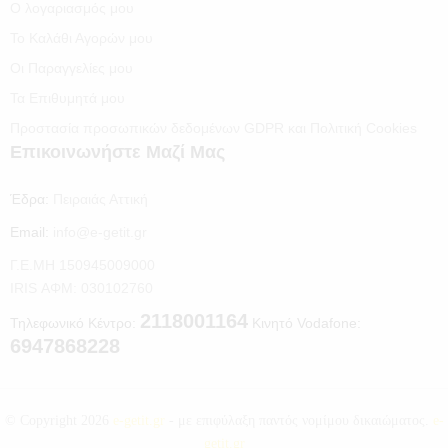
Ο λογαριασμός μου
Το Καλάθι Αγορών μου
Οι Παραγγελίες μου
Τα Επιθυμητά μου
Προστασία προσωπικών δεδομένων GDPR και Πολιτική Cookies
Επικοινωνήστε Μαζί Μας
Έδρα:
Πειραιάς Αττική
Email:
info@e-getit.gr
Γ.Ε.ΜΗ 150945009000
IRIS ΑΦΜ: 030102760
2118001164
Τηλεφωνικό Κέντρο:
Κινητό Vodafone:
6947868228
© Copyright 2026
e-getit.gr
- με επιφύλαξη παντός νομίμου δικαιώματος.
e-
getit.gr