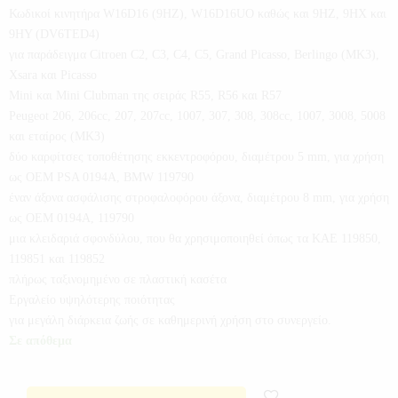
Κωδικοί κινητήρα W16D16 (9HZ), W16D16UO καθώς και 9HZ, 9HX και
9HY (DV6TED4)
για παράδειγμα Citroen C2, C3, C4, C5, Grand Picasso, Berlingo (MK3),
Xsara και Picasso
Mini και Mini Clubman της σειράς R55, R56 και R57
Peugeot 206, 206cc, 207, 207cc, 1007, 307, 308, 308cc, 1007, 3008, 5008
και εταίρος (ΜΚ3)
δύο καρφίτσες τοποθέτησης εκκεντροφόρου, διαμέτρου 5 mm, για χρήση
ως OEM PSA 0194A, BMW 119790
έναν άξονα ασφάλισης στροφαλοφόρου άξονα, διαμέτρου 8 mm, για χρήση
ως OEM 0194A, 119790
μια κλειδαριά σφονδύλου, που θα χρησιμοποιηθεί όπως τα ΚΑΕ 119850,
119851 και 119852
πλήρως ταξινομημένο σε πλαστική κασέτα
Εργαλείο υψηλότερης ποιότητας
για μεγάλη διάρκεια ζωής σε καθημερινή χρήση στο συνεργείο.
Σε απόθεμα