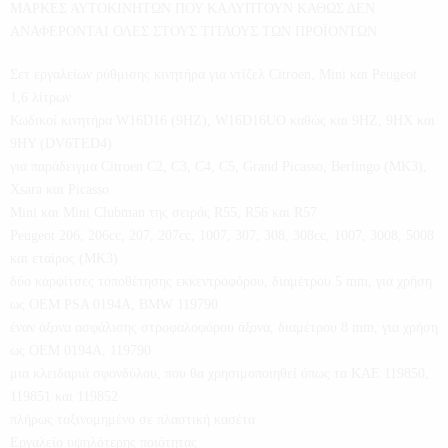
ΜΑΡΚΕΣ ΑΥΤΟΚΙΝΗΤΩΝ ΠΟΥ ΚΑΛΥΠΤΟΥΝ ΚΑΘΩΣ ΔΕΝ
ΑΝΑΦΕΡΟΝΤΑΙ ΟΛΕΣ ΣΤΟΥΣ ΤΙΤΛΟΥΣ ΤΩΝ ΠΡΟΪΟΝΤΩΝ
Σετ εργαλείων ρύθμισης κινητήρα για ντίζελ Citroen, Mini και Peugeot
1,6 λίτρων
Κωδικοί κινητήρα W16D16 (9HZ), W16D16UO καθώς και 9HZ, 9HX και
9HY (DV6TED4)
για παράδειγμα Citroen C2, C3, C4, C5, Grand Picasso, Berlingo (MK3),
Xsara και Picasso
Mini και Mini Clubman της σειράς R55, R56 και R57
Peugeot 206, 206cc, 207, 207cc, 1007, 307, 308, 308cc, 1007, 3008, 5008
και εταίρος (ΜΚ3)
δύο καρφίτσες τοποθέτησης εκκεντροφόρου, διαμέτρου 5 mm, για χρήση
ως OEM PSA 0194A, BMW 119790
έναν άξονα ασφάλισης στροφαλοφόρου άξονα, διαμέτρου 8 mm, για χρήση
ως OEM 0194A, 119790
μια κλειδαριά σφονδύλου, που θα χρησιμοποιηθεί όπως τα ΚΑΕ 119850,
119851 και 119852
πλήρως ταξινομημένο σε πλαστική κασέτα
Εργαλείο υψηλότερης ποιότητας