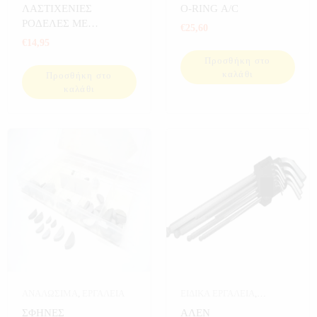
ΑΝΑΛΩΣΙΜΑ
ΛΑΣΤΙΧΕΝΙΕΣ
O-RING A/C
ΑΥΤΟΚΙΝΗΤΟΥ
,
ΡΟΔΕΛΕΣ ΜΕ
€
25,60
ΑΥΤΟΚΙΝΗΤΟ
,
ΕΡΓΑΛΕΙΑ
ΑΥΛΑΚΩΣΗ 180 ΤΕΜ
€
14,95
Προσθήκη στο
καλάθι
Προσθήκη στο
καλάθι
ΑΝΑΛΩΣΙΜΑ
,
ΕΡΓΑΛΕΙΑ
ΕΙΔΙΚΑ ΕΡΓΑΛΕΙΑ
,
ΕΡΓΑΛΕΙΑ
ΣΦΗΝΕΣ
ΑΛΕΝ