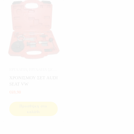
ΕΡΓΑΛΕΙΑ
,
ΕΡΓΑΛΕΙΑ ΣΕ
ΚΑΣΕΤΙΝΑ
,
ΧΡΟΝΙΣΜΟΥ
ΧΡΟΝΙΣΜΟΥ ΣΕΤ AUDI
SEAT VW
€
69,90
Προσθήκη στο
καλάθι