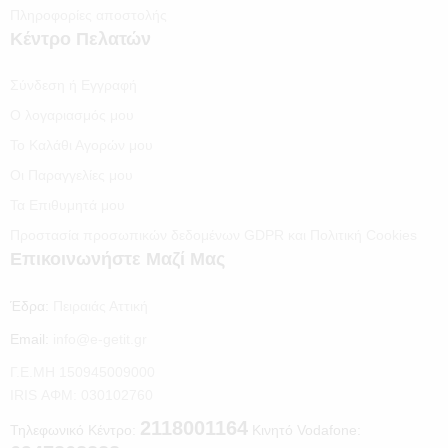
Πληροφορίες αποστολής
Κέντρο Πελατών
Σύνδεση ή Εγγραφή
Ο λογαριασμός μου
Το Καλάθι Αγορών μου
Οι Παραγγελίες μου
Τα Επιθυμητά μου
Προστασία προσωπικών δεδομένων GDPR και Πολιτική Cookies
Επικοινωνήστε Μαζί Μας
Έδρα:
Πειραιάς Αττική
Email:
info@e-getit.gr
Γ.Ε.ΜΗ 150945009000
IRIS ΑΦΜ: 030102760
2118001164
Τηλεφωνικό Κέντρο:
Κινητό Vodafone: