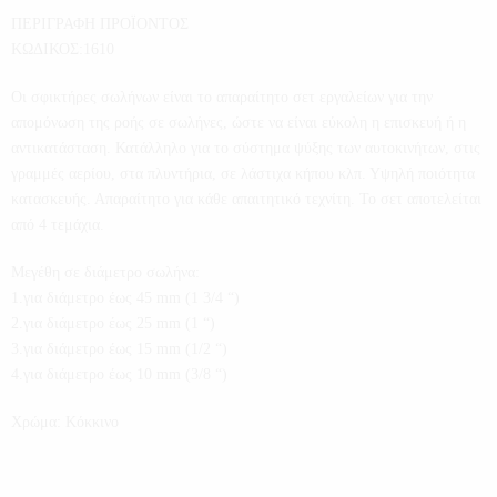
ΠΕΡΙΓΡΑΦΗ ΠΡΟΪΟΝΤΟΣ
ΚΩΔΙΚΟΣ:1610
Οι σφικτήρες σωλήνων είναι το απαραίτητο σετ εργαλείων για την
απομόνωση της ροής σε σωλήνες, ώστε να είναι εύκολη η επισκευή ή η
αντικατάσταση. Κατάλληλο για το σύστημα ψύξης των αυτοκινήτων, στις
γραμμές αερίου, στα πλυντήρια, σε λάστιχα κήπου κλπ. Υψηλή ποιότητα
κατασκευής. Απαραίτητο για κάθε απαιτητικό τεχνίτη. Το σετ αποτελείται
από 4 τεμάχια.
Μεγέθη σε διάμετρο σωλήνα:
1.για διάμετρο έως 45 mm (1 3/4 “)
2.για διάμετρο έως 25 mm (1 “)
3.για διάμετρο έως 15 mm (1/2 “)
4.για διάμετρο έως 10 mm (3/8 “)
Χρώμα: Κόκκινο