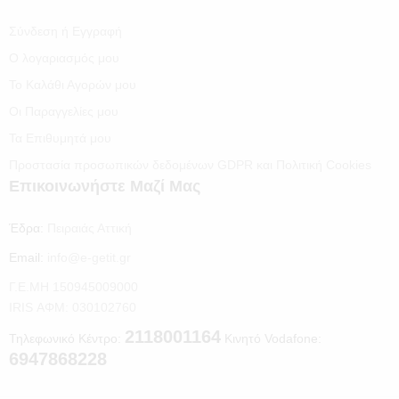
Σύνδεση ή Εγγραφή
Ο λογαριασμός μου
Το Καλάθι Αγορών μου
Οι Παραγγελίες μου
Τα Επιθυμητά μου
Προστασία προσωπικών δεδομένων GDPR και Πολιτική Cookies
Επικοινωνήστε Μαζί Μας
Έδρα:
Πειραιάς Αττική
Email:
info@e-getit.gr
Γ.Ε.ΜΗ 150945009000
IRIS ΑΦΜ: 030102760
2118001164
Τηλεφωνικό Κέντρο:
Κινητό Vodafone:
6947868228