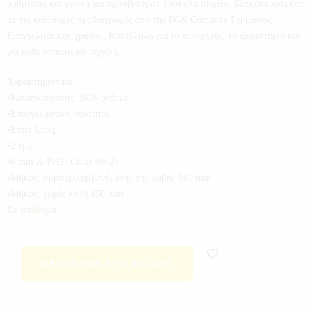
ρυθμίσεις και γενικά για πρόσβαση σε δύσκολα σημεία. Κατασκευασμένα
με τις καλύτερες προδιαγραφές από την BGS Company Γερμανίας.
Επαγγελματικής χρήσης. Κατάλληλα για το συνεργείο, το εργαστήριο και
για κάθε απαιτητικό τεχνίτη.
Χαρακτηριστικά:
•Κατασκευαστής: BGS technic
•Επαγγελματική ποιότητα
•Extra Long
•2 τμχ.
•6 mm & PH2 (Cross No.2)
•Μήκος: συμπεριλαμβανόμενης της λαβής 560 mm
•Μήκος: χωρίς λαβή 450 mm
Σε απόθεμα
ΠΡΟΣΘΉΚΗ ΣΤΟ ΚΑΛΆΘΙ