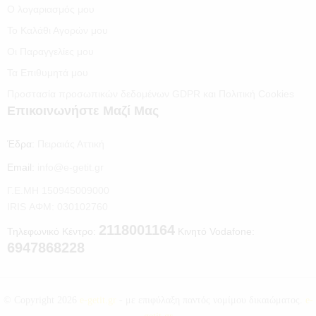
Ο λογαριασμός μου
Το Καλάθι Αγορών μου
Οι Παραγγελίες μου
Τα Επιθυμητά μου
Προστασία προσωπικών δεδομένων GDPR και Πολιτική Cookies
Επικοινωνήστε Μαζί Μας
Έδρα:
Πειραιάς Αττική
Email:
info@e-getit.gr
Γ.Ε.ΜΗ 150945009000
IRIS ΑΦΜ: 030102760
2118001164
Τηλεφωνικό Κέντρο:
Κινητό Vodafone:
6947868228
© Copyright 2026
e-getit.gr
- με επιφύλαξη παντός νομίμου δικαιώματος.
e-