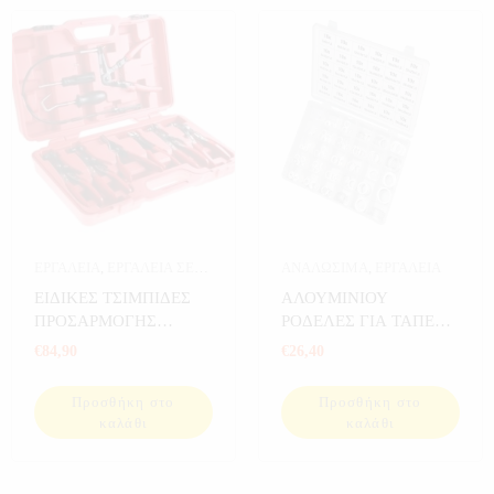
ΕΡΓΑΛΕΙΑ
,
ΕΡΓΑΛΕΙΑ ΣΕ
ΑΝΑΛΩΣΙΜΑ
,
ΕΡΓΑΛΕΙΑ
ΚΑΣΕΤΙΝΑ
ΕΙΔΙΚΕΣ ΤΣΙΜΠΙΔΕΣ
ΑΛΟΥΜΙΝΙΟΥ
ΠΡΟΣΑΡΜΟΓΗΣ
ΡΟΔΕΛΕΣ ΓΙΑ ΤΑΠΕΣ
ΚΟΛΙΕΔΩΝ 9 ΤΕΜ
ΛΑΔΙΟΥ 300 ΤΕΜ
€
84,90
€
26,40
Προσθήκη στο
Προσθήκη στο
καλάθι
καλάθι