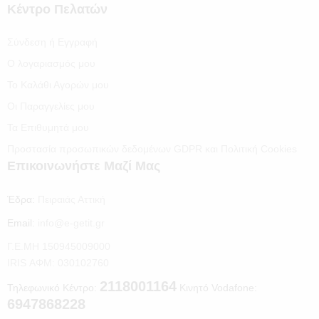
Κέντρο Πελατών
Σύνδεση ή Εγγραφή
Ο λογαριασμός μου
Το Καλάθι Αγορών μου
Οι Παραγγελίες μου
Τα Επιθυμητά μου
Προστασία προσωπικών δεδομένων GDPR και Πολιτική Cookies
Επικοινωνήστε Μαζί Μας
Έδρα:
Πειραιάς Αττική
Email:
info@e-getit.gr
Γ.Ε.ΜΗ 150945009000
IRIS ΑΦΜ: 030102760
2118001164
Τηλεφωνικό Κέντρο:
Κινητό Vodafone:
6947868228