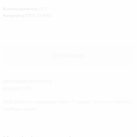
Κωδικός προϊόντος:
1072
Κατηγορίες:
ΣΠΙΤΙ
,
ΤΖΑΚΙΑ
ΠΕΡΙΓΡΑΦΉ
ΠΕΡΙΓΡΑΦΗ ΠΡΟΪΟΝΤΟΣ
ΚΩΔΙΚΟΣ:1072
HEATBACK σετ προεκτάσεων εξόδου 5 τεμαχίων 12cm για το αυθεντικό
αερόθερμο τζακιού