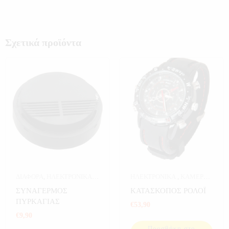
Σχετικά προϊόντα
ΔΙΑΦΟΡΑ
,
ΗΛΕΚΤΡΟΝΙΚΑ
,
ΗΛΕΚΤΡΟΝΙΚΑ
,
ΚΑΜΕΡΕΣ
,
ΣΠΙΤΙ
,
ΣΥΝΑΓΕΡΜΟΙ
ΚΑΜΕΡΕΣ ΣΠΙΤΙΟΥ
,
ΣΥΝΑΓΕΡΜΟΣ
ΚΑΤΑΣΚΟΠΟΣ ΡΟΛΟΪ
ΡΟΛΟΓΙΑ
,
ΡΟΛΟΓΙΑ SPY
,
ΠΥΡΚΑΓΙΑΣ
€
53,90
ΣΠΙΤΙ
€
9,90
Προσθήκη στο