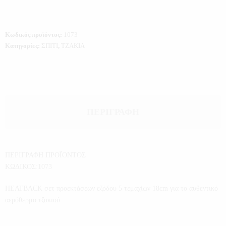
Κωδικός προϊόντος:
1073
Κατηγορίες:
ΣΠΙΤΙ
,
ΤΖΑΚΙΑ
ΠΕΡΙΓΡΑΦΉ
ΠΕΡΙΓΡΑΦΗ ΠΡΟΪΟΝΤΟΣ
ΚΩΔΙΚΟΣ:1073
HEATBACK σετ προεκτάσεων εξόδου 5 τεμαχίων 18cm για το αυθεντικό
αερόθερμο τζακιού