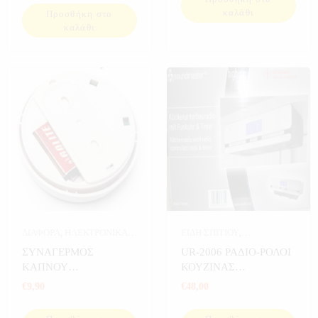
καλάθι
Προσθήκη στο
καλάθι
ΔΙΑΦΟΡΑ
,
ΗΛΕΚΤΡΟΝΙΚΑ
,
ΕΙΔΗ ΣΠΙΤΙΟΥ
,
ΣΠΙΤΙ
,
ΣΥΝΑΓΕΡΜΟΙ
ΗΛΕΚΤΡΟΝΙΚΑ
,
ΗΧΟΣ
,
ΣΥΝΑΓΕΡΜΟΣ
UR-2006 ΡΑΔΙΟ-ΡΟΛΟΙ
ΚΟΥΖΙΝΑ
,
ΡΕΤΡΟ
ΚΑΠΝΟΥ
ΚΟΥΖΙΝΑΣ
ΡΑΔΙΟΦΩΝΑ
,
ΡΟΛΟΓΙΑ
,
ΑΥΤΟΝΟΜΟΣ
SOUNDMASTER
€
9,90
€
48,00
ΡΟΛΟΓΙΑ ΣΠΙΤΙΟΥ
,
ΣΠΙΤΙ