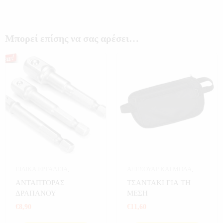
Μπορεί επίσης να σας αρέσει…
ΕΙΔΙΚΑ ΕΡΓΑΛΕΙΑ
,
ΑΞΕΣΟΥΑΡ ΚΑΙ ΜΟΔΑ
,
ΕΡΓΑΛΕΙΑ
ΑΞΕΣΟΥΑΡ ΜΟΔΑΣ
,
ΜΟΔΑ
,
ΑΝΤΑΠΤΟΡΑΣ
ΤΣΑΝΤΑΚΙ ΓΙΑ ΤΗ
ΣΠΟΡ
,
ΣΠΟΡ ΚΑΙ ΧΟΜΠΙ
,
ΔΡΑΠΑΝΟΥ
ΜΕΣΗ
ΤΣΑΝΤΕΣ-ΠΟΡΤΟΦΟΛΙΑ
€
8,90
€
11,60