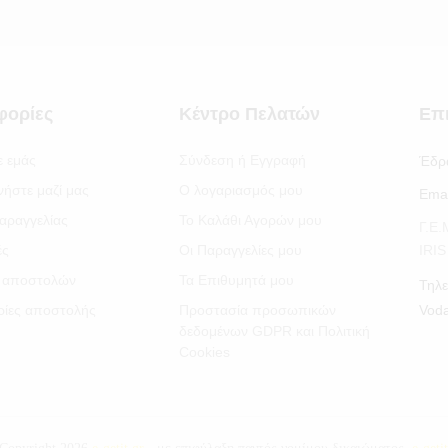
φορίες
Κέντρο Πελατών
Επ
ε εμάς
Σύνδεση ή Εγγραφή
Έδρ
νήστε μαζί μας
Ο λογαριασμός μου
Emai
αραγγελίας
Το Καλάθι Αγορών μου
Γ.Ε
ές
Οι Παραγγελίες μου
IRI
 αποστολών
Τα Επιθυμητά μου
Τηλε
ίες αποστολής
Προστασία προσωπικών
Vod
δεδομένων GDPR και Πολιτική
Cookies