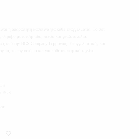
ναι η απαραίτητη κασετίνα για κάθε επαγγελματία. Το σετ
, στραβό μυτοτσίμπιδο, πένσα και γκαζοτανάλια.
φές από την BGS Company Γερμανίας. Επαγγελματικής και
γείο, το εργαστήριο και για κάθε απαιτητικό τεχνίτη.
BGS
mm BGS
υση