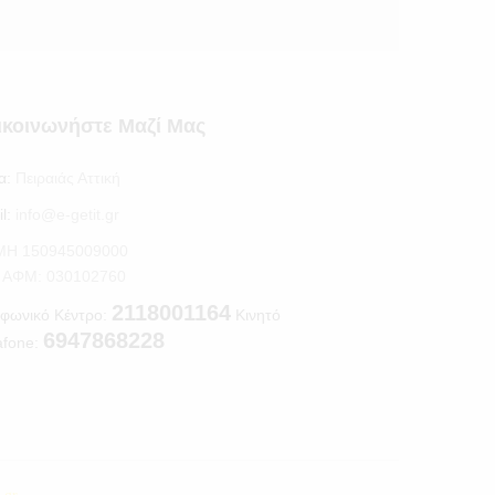
ικοινωνήστε Μαζί Μας
α:
Πειραιάς Αττική
l:
info@e-getit.gr
.ΜΗ 150945009000
S ΑΦΜ: 030102760
2118001164
φωνικό Κέντρο:
Κινητό
6947868228
afone: