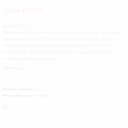
€
69,99
€
90,00
ΚΩΔΙΚΟΣ:2174
Μπαταρία υψηλής ποιότητας 74 AH.. Κατασκευασμένη με τις καλύτερες
προδιαγραφές από την THT technic Company που εγγυάται τέλεια
λειτουργικότητα και μεγάλη αντοχή. Έχει διαστάσεις: Μ 278 X Π 175 X
Υ 175 ΔΕΞΙΑ . Μπαταρία κλειστού τύπου, δε χρειάζεται συντήρηση.
Διαθέτει μάτι ένδειξης φόρτισης.
Εξαντλημένο
Κωδικός προϊόντος:
2174
Κατηγορία:
Χωρίς κατηγορία