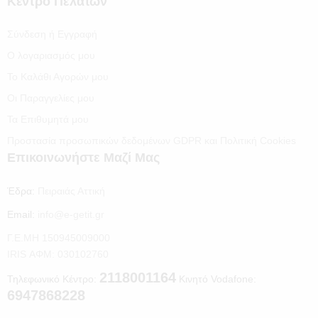
Κέντρο Πελατών
Σύνδεση ή Εγγραφή
Ο λογαριασμός μου
Το Καλάθι Αγορών μου
Οι Παραγγελίες μου
Τα Επιθυμητά μου
Προστασία προσωπικών δεδομένων GDPR και Πολιτική Cookies
Επικοινωνήστε Μαζί Μας
Έδρα:
Πειραιάς Αττική
Email:
info@e-getit.gr
Γ.Ε.ΜΗ 150945009000
IRIS ΑΦΜ: 030102760
2118001164
Τηλεφωνικό Κέντρο:
Κινητό Vodafone:
6947868228