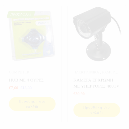
ΠΡΟΣΦΟΡΆ!
COMPUTER
,
ΗΛΕΚΤΡΟΝΙΚΑ
,
ΚΑΜΕΡΕΣ
,
ΗΛΕΚΤΡΟΝΙΚΑ
,
ΚΑΛΩΔΙΑ-
ΚΑΜΕΡΕΣ ΣΠΙΤΙΟΥ
,
ΣΠΙΤΙ
HUB ΜΕ 4 ΘΥΡΕΣ
ΚΑΜΕΡΑ ΕΓΧΡΩΜΗ
ΑΝΤΑΠΤΟΡΕΣ
,
ΜΕ ΥΠΕΡΥΘΡΕΣ 480TV
€
7,60
€
13,90
ΠΡΟΣΦΟΡΕΣ
,
€
39,90
ΥΠΟΛΟΓΙΣΤΕΣ
Προσθήκη στο
καλάθι
Προσθήκη στο
καλάθι