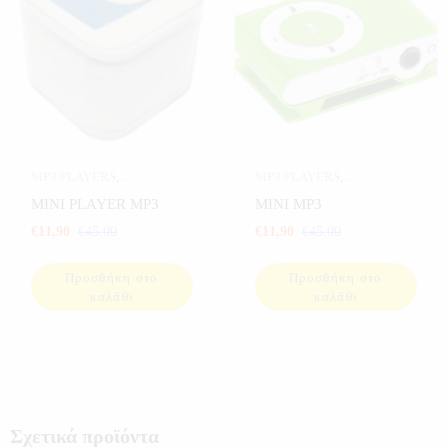
MP3 PLAYERS
,
MP3 PLAYERS
,
ΗΛΕΚΤΡΟΝΙΚΑ
,
ΗΛΕΚΤΡΟΝΙΚΑ
,
MINI PLAYER MP3
MINI MP3
ΠΡΟΣΦΟΡΕΣ
,
ΣΠΟΡ
,
ΠΡΟΣΦΟΡΕΣ
,
ΣΠΟΡ
,
€
11,90
€
45,00
€
11,90
€
45,00
ΨΑΡΕΜΑ
ΨΑΡΕΜΑ
Προσθήκη στο
Προσθήκη στο
καλάθι
καλάθι
Σχετικά προϊόντα