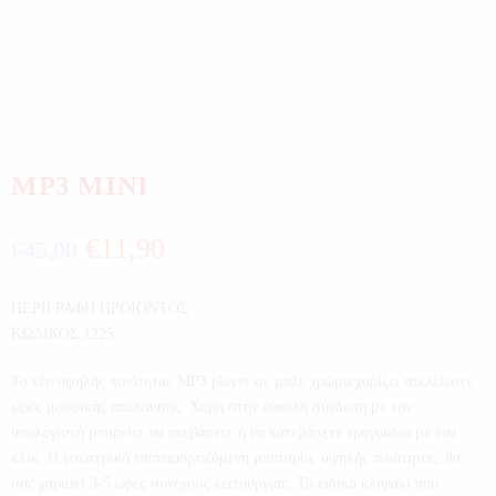
MP3 MINI
€
11,90
€
45,00
ΠΕΡΙΓΡΑΦΗ ΠΡΟΪΟΝΤΟΣ
ΚΩΔΙΚΟΣ:1225
Το νέο υψηλής ποιότητας MP3 player σε μπλε χρώμα χαρίζει ατελείωτες
ώρες μουσικής απόλαυσης. Χάρη στην εύκολη σύνδεση με τον
υπολογιστή μπορείτε να ανεβάσετε ή να κατεβάσετε τραγούδια με ένα
κλικ. Η εσωτερική επαναφορτιζόμενη μπαταρία, υψηλής ποιότητας, θα
σας χαρίσει 3-5 ώρες συνεχούς λειτουργίας. Το ειδικό κλιψάκι που