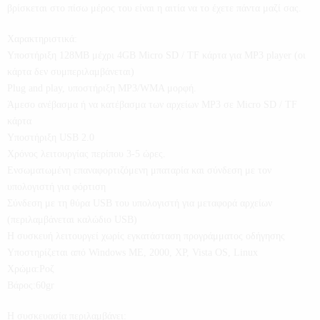
βρίσκεται στο πίσω μέρος του είναι η αιτία να το έχετε πάντα μαζί σας.
Χαρακτηριστικά:
Υποστήριξη 128MB μέχρι 4GB Micro SD / TF κάρτα για MP3 player (οι
κάρτα δεν συμπεριλαμβάνεται)
Plug and play, υποστήριξη MP3/WMA μορφή.
Άμεσο ανέβασμα ή να κατέβασμα των αρχείων MP3 σε Micro SD / TF
κάρτα
Υποστήριξη USB 2.0
Χρόνος λειτουργίας περίπου 3-5 ώρες.
Ενσωματωμένη επαναφορτιζόμενη μπαταρία και σύνδεση με τον
υπολογιστή για φόρτιση
Σύνδεση με τη θύρα USB του υπολογιστή για μεταφορά αρχείων
(περιλαμβάνεται καλώδιο USB)
Η συσκευή λειτουργεί χωρίς εγκατάσταση προγράμματος οδήγησης
Υποστηρίζεται από Windows ME, 2000, XP, Vista OS, Linux
Χρώμα:Ροζ
Βάρος:60gr
Η συσκευασία περιλαμβάνει: