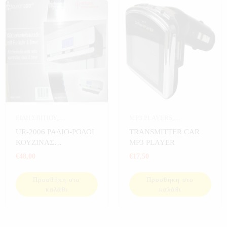
ΕΙΔΗ ΣΠΙΤΙΟΥ
,
MP3 PLAYERS
,
ΗΛΕΚΤΡΟΝΙΚΑ
,
ΗΧΟΣ
,
ΑΥΤΟΚΙΝΗΤΟ
,
UR-2006 ΡΑΔΙΟ-ΡΟΛΟΙ
TRANSMITTER CAR
ΚΟΥΖΙΝΑ
,
ΡΕΤΡΟ
ΗΛΕΚΤΡΟΝΙΚΑ
,
ΚΟΥΖΙΝΑΣ
MP3 PLAYER
ΡΑΔΙΟΦΩΝΑ
,
ΡΟΛΟΓΙΑ
,
ΣΥΣΤΗΜΑΤΑ ΗΧΟΥ
SOUNDMASTER
€
48,00
€
17,50
ΡΟΛΟΓΙΑ ΣΠΙΤΙΟΥ
,
ΣΠΙΤΙ
Προσθήκη στο
Προσθήκη στο
καλάθι
καλάθι