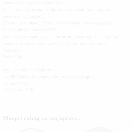
Χρόνος λειτουργίας περίπου 3-5 ώρες.
Ενσωματωμένη επαναφορτιζόμενη μπαταρία και σύνδεση με τον
υπολογιστή για φόρτιση
Σύνδεση με τη θύρα USB του υπολογιστή για μεταφορά αρχείων
(περιλαμβάνεται καλώδιο USB)
Η συσκευή λειτουργεί χωρίς εγκατάσταση προγράμματος οδήγησης
Υποστηρίζεται από Windows ME, 2000, XP, Vista OS, Linux
Χρώμα:Ροζ
Βάρος:60gr
Η συσκευασία περιλαμβάνει:
1 x MP4 Player (Δεν περιλαμβάνει την κάρτα μνήμης)
1 x Aκουστικά
1 x Kαλώδιο USB
Μπορεί επίσης να σας αρέσει…