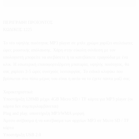
ΠΕΡΙΓΡΑΦΗ ΠΡΟΪΟΝΤΟΣ
ΚΩΔΙΚΟΣ:1225
Το νέο υψηλής ποιότητας MP3 player σε μπλε χρώμα χαρίζει ατελείωτες
ώρες μουσικής απόλαυσης. Χάρη στην εύκολη σύνδεση με τον
υπολογιστή μπορείτε να ανεβάσετε ή να κατεβάσετε τραγούδια με ένα
κλικ. Η εσωτερική επαναφορτιζόμενη μπαταρία, υψηλής ποιότητας, θα
σας χαρίσει 3-5 ώρες συνεχούς λειτουργίας. Το ειδικό κλιψάκι που
βρίσκεται στο πίσω μέρος του είναι η αιτία να το έχετε πάντα μαζί σας.
Χαρακτηριστικά:
Υποστήριξη 128MB μέχρι 4GB Micro SD / TF κάρτα για MP3 player (οι
κάρτα δεν συμπεριλαμβάνεται)
Plug and play, υποστήριξη MP3/WMA μορφή.
Άμεσο ανέβασμα ή να κατέβασμα των αρχείων MP3 σε Micro SD / TF
κάρτα
Υποστήριξη USB 2.0