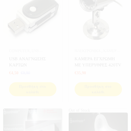
COMPUTER
,
USB
ΗΛΕΚΤΡΟΝΙΚΑ
,
ΚΑΜΕΡΕΣ
,
ΑΝΤΑΠΤΟΡΕΣ & PCI CARD
,
ΚΑΜΕΡΕΣ ΣΠΙΤΙΟΥ
,
ΣΠΙΤΙ
USB ΑΝΑΓΝΩΣΗΣ
ΚΑΜΕΡΑ ΕΓΧΡΩΜΗ
ΗΛΕΚΤΡΟΝΙΚΑ
,
ΚΑΡΤΩΝ
ΜΕ ΥΠΕΡΥΘΡΕΣ 420TV
ΠΡΟΣΦΟΡΕΣ
,
€
4,50
€
9,90
€
35,90
ΥΠΟΛΟΓΙΣΤΕΣ
Προσθήκη στο
Προσθήκη στο
καλάθι
καλάθι
Out of Stock