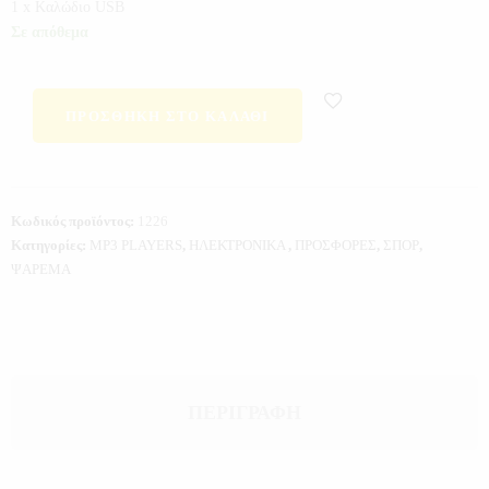
1 x Kαλώδιο USB
Σε απόθεμα
ΠΡΟΣΘΉΚΗ ΣΤΟ ΚΑΛΆΘΙ
Κωδικός προϊόντος:
1226
Κατηγορίες:
MP3 PLAYERS
,
ΗΛΕΚΤΡΟΝΙΚΑ
,
ΠΡΟΣΦΟΡΕΣ
,
ΣΠΟΡ
,
ΨΑΡΕΜΑ
ΠΕΡΙΓΡΑΦΉ