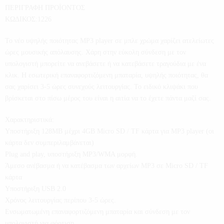
ΠΕΡΙΓΡΑΦΗ ΠΡΟΪΟΝΤΟΣ
ΚΩΔΙΚΟΣ:1226
Το νέο υψηλής ποιότητας MP3 player σε μπλε χρώμα χαρίζει ατελείωτες
ώρες μουσικής απόλαυσης. Χάρη στην εύκολη σύνδεση με τον
υπολογιστή μπορείτε να ανεβάσετε ή να κατεβάσετε τραγούδια με ένα
κλικ. Η εσωτερική επαναφορτιζόμενη μπαταρία, υψηλής ποιότητας, θα
σας χαρίσει 3-5 ώρες συνεχούς λειτουργίας. Το ειδικό κλιψάκι που
βρίσκεται στο πίσω μέρος του είναι η αιτία να το έχετε πάντα μαζί σας.
Χαρακτηριστικά:
Υποστήριξη 128MB μέχρι 4GB Micro SD / TF κάρτα για MP3 player (οι
κάρτα δεν συμπεριλαμβάνεται)
Plug and play, υποστήριξη MP3/WMA μορφή.
Άμεσο ανέβασμα ή να κατέβασμα των αρχείων MP3 σε Micro SD / TF
κάρτα
Υποστήριξη USB 2.0
Χρόνος λειτουργίας περίπου 3-5 ώρες.
Ενσωματωμένη επαναφορτιζόμενη μπαταρία και σύνδεση με τον
υπολογιστή για φόρτιση