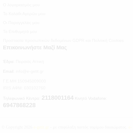
Ο λογαριασμός μου
Το Καλάθι Αγορών μου
Οι Παραγγελίες μου
Τα Επιθυμητά μου
Προστασία προσωπικών δεδομένων GDPR και Πολιτική Cookies
Επικοινωνήστε Μαζί Μας
Έδρα:
Πειραιάς Αττική
Email:
info@e-getit.gr
Γ.Ε.ΜΗ 150945009000
IRIS ΑΦΜ: 030102760
2118001164
Τηλεφωνικό Κέντρο:
Κινητό Vodafone:
6947868228
© Copyright 2026
e-getit.gr
- με επιφύλαξη παντός νομίμου δικαιώματος.
e-