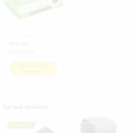
MP3 PLAYERS
,
ΗΛΕΚΤΡΟΝΙΚΑ
,
MINI MP3
ΠΡΟΣΦΟΡΕΣ
,
ΣΠΟΡ
,
€
11,90
€
45,00
ΨΑΡΕΜΑ
Προσθήκη στο
καλάθι
Σχετικά προϊόντα
ΠΡΟΣΦΟΡΆ!