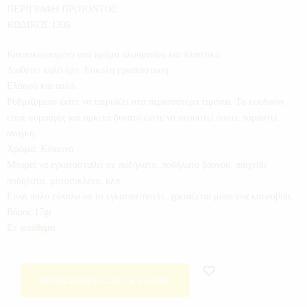
ΠΕΡΙΓΡΑΦΗ ΠΡΟΊΟΝΤΟΣ
ΚΩΔΙΚΟΣ:1306
Κατασκευασμένο από κράμα αλουμινίου και πλαστικό
Διαθέτει καλό ήχο. Εύκολη εγκατάσταση.
Ελαφρύ και απλό.
Ρυθμιζόμενο ώστε να ταιριάζει στα περισσότερα τιμόνια. Το κουδούνι
είναι συμπαγές και αρκετά δυνατό ώστε να ακουστεί όποτε παραστεί
ανάγκη.
Χρώμα: Κόκκινο
Μπορεί να εγκατασταθεί σε ποδήλατο, ποδήλατο βουνού, παιχνίδι
ποδήλατο, μοτοσικλέτα, κλπ.
Είναι πολύ εύκολο να το εγκαταστήσετε, χρειάζεται μόνο ένα κατσαβίδι.
Βάρος:17gr
Σε απόθεμα
ΠΡΟΣΘΉΚΗ ΣΤΟ ΚΑΛΆΘΙ