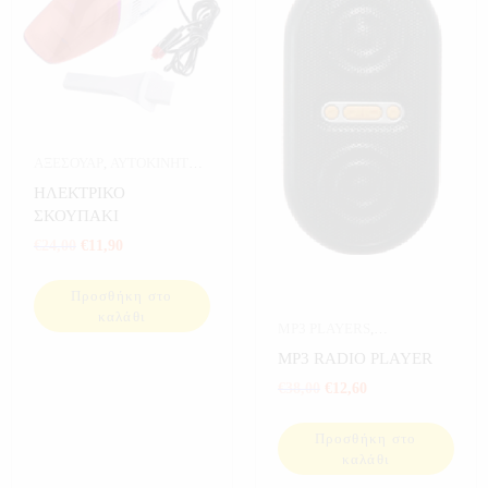
ΑΞΕΣΟΥΑΡ
,
ΑΥΤΟΚΙΝΗΤΟ
,
ΕΞΟΠΛΙΣΜΟΣ ΣΚΑΦΩΝ
,
ΗΛΕΚΤΡΙΚΟ
ΠΡΟΣΦΟΡΕΣ
,
ΣΠΟΡ
ΣΚΟΥΠΑΚΙ
€
24,00
€
11,90
Προσθήκη στο
καλάθι
MP3 PLAYERS
,
ΗΛΕΚΤΡΟΝΙΚΑ
,
MP3 RADIO PLAYER
ΠΟΔΗΛΑΤΟ
,
ΠΡΟΣΦΟΡΕΣ
,
€
38,00
€
12,60
ΣΠΟΡ
,
ΨΑΡΕΜΑ
Προσθήκη στο
καλάθι