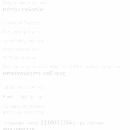
Πληροφορίες αποστολής
Κέντρο Πελατών
Σύνδεση ή Εγγραφή
Ο λογαριασμός μου
Το Καλάθι Αγορών μου
Οι Παραγγελίες μου
Τα Επιθυμητά μου
Προστασία προσωπικών δεδομένων GDPR και Πολιτική Cookies
Επικοινωνήστε Μαζί Μας
Έδρα:
Πειραιάς Αττική
Email:
info@e-getit.gr
Γ.Ε.ΜΗ 150945009000
IRIS ΑΦΜ: 030102760
2118001164
Τηλεφωνικό Κέντρο:
Κινητό Vodafone:
6947868228