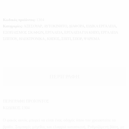
Κωδικός προϊόντος:
1304
Κατηγορίες:
ΑΞΕΣΟΥΑΡ
,
ΑΥΤΟΚΙΝΗΤΟ
,
ΔΙΑΦΟΡΑ
,
ΕΙΔΙΚΑ ΕΡΓΑΛΕΙΑ
,
ΕΞΟΠΛΙΣΜΟΣ ΣΚΑΦΩΝ
,
ΕΡΓΑΛΕΙΑ
,
ΕΡΓΑΛΕΙΑ ΓΙΑ ΚΗΠΟ
,
ΕΡΓΑΛΕΙΑ
ΣΠΙΤΙΟΥ
,
ΗΛΕΚΤΡΟΝΙΚΑ
,
ΚΗΠΟΣ
,
ΣΠΙΤΙ
,
ΣΠΟΡ
,
ΨΑΡΕΜΑ
ΠΕΡΙΓΡΑΦΉ
ΠΕΡΙΓΡΑΦΗ ΠΡΟΪΟΝΤΟΣ
ΚΩΔΙΚΟΣ:1304
Ο φακός αυτός μπορεί να είναι ένας οδηγός όπου τον χρειαστείτε το
βράδυ. Συμπαγές μέγεθος και ελαφριά κατασκευή. Ρυθμιζόμενη βάση, με