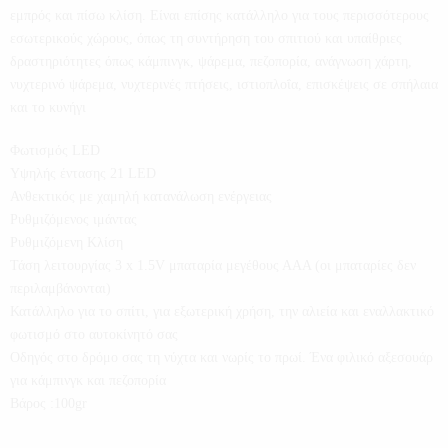
εμπρός και πίσω κλίση. Είναι επίσης κατάλληλο για τους περισσότερους
εσωτερικούς χώρους, όπως τη συντήρηση του σπιτιού και υπαίθριες
δραστηριότητες όπως κάμπινγκ, ψάρεμα, πεζοπορία, ανάγνωση χάρτη,
νυχτερινό ψάρεμα, νυχτερινές πτήσεις, ιστιοπλοΐα, επισκέψεις σε σπήλαια
και το κυνήγι
Φωτισμός LED
Υψηλής έντασης 21 LED
Ανθεκτικός με χαμηλή κατανάλωση ενέργειας
Ρυθμιζόμενος ιμάντας
Ρυθμιζόμενη Κλίση
Τάση λειτουργίας 3 x 1.5V μπαταρία μεγέθους ΑΑΑ (οι μπαταρίες δεν
περιλαμβάνονται)
Κατάλληλο για το σπίτι, για εξωτερική χρήση, την αλιεία και εναλλακτικό
φωτισμό στο αυτοκίνητό σας
Οδηγός στο δρόμο σας τη νύχτα και νωρίς το πρωί. Ένα φιλικό αξεσουάρ
για κάμπινγκ και πεζοπορία
Βάρος :100gr