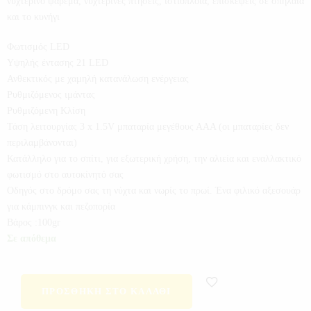
νυχτερινό ψάρεμα, νυχτερινές πτήσεις, ιστιοπλοΐα, επισκέψεις σε σπήλαια
και το κυνήγι
Φωτισμός LED
Υψηλής έντασης 21 LED
Ανθεκτικός με χαμηλή κατανάλωση ενέργειας
Ρυθμιζόμενος ιμάντας
Ρυθμιζόμενη Κλίση
Τάση λειτουργίας 3 x 1.5V μπαταρία μεγέθους ΑΑΑ (οι μπαταρίες δεν
περιλαμβάνονται)
Κατάλληλο για το σπίτι, για εξωτερική χρήση, την αλιεία και εναλλακτικό
φωτισμό στο αυτοκίνητό σας
Οδηγός στο δρόμο σας τη νύχτα και νωρίς το πρωί. Ένα φιλικό αξεσουάρ
για κάμπινγκ και πεζοπορία
Βάρος :100gr
Σε απόθεμα
ΠΡΟΣΘΉΚΗ ΣΤΟ ΚΑΛΆΘΙ