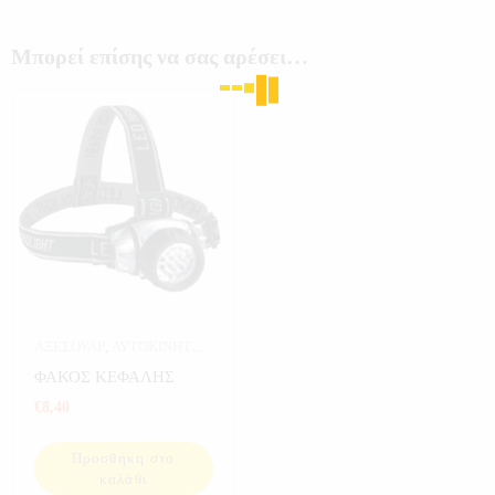
Μπορεί επίσης να σας αρέσει…
ΑΞΕΣΟΥΑΡ
,
ΑΥΤΟΚΙΝΗΤΟ
,
ΔΙΑΦΟΡΑ
,
ΕΙΔΗ ΣΠΙΤΙΟΥ
,
ΦΑΚΟΣ ΚΕΦΑΛΗΣ
ΕΙΔΙΚΑ ΕΡΓΑΛΕΙΑ
,
€
8,40
ΕΞΟΠΛΙΣΜΟΣ ΣΚΑΦΩΝ
,
ΕΡΓΑΛΕΙΑ
,
ΕΡΓΑΛΕΙΑ ΓΙΑ
Προσθήκη στο
ΚΗΠΟ
,
ΕΡΓΑΛΕΙΑ ΣΠΙΤΙΟΥ
,
καλάθι
ΗΛΕΚΤΡΟΝΙΚΑ
,
ΚΗΠΟΣ
,