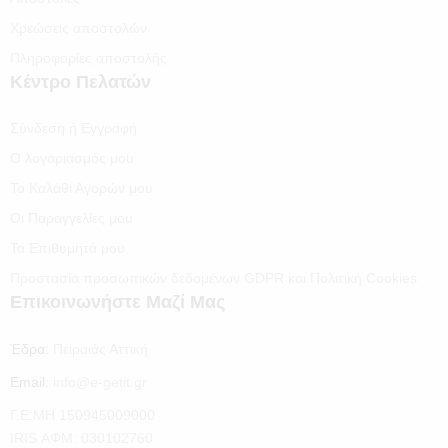
Χρεώσεις αποστολών
Πληροφορίες αποστολής
Κέντρο Πελατών
Σύνδεση ή Εγγραφή
Ο λογαριασμός μου
Το Καλάθι Αγορών μου
Οι Παραγγελίες μου
Τα Επιθυμητά μου
Προστασία προσωπικών δεδομένων GDPR και Πολιτική Cookies
Επικοινωνήστε Μαζί Μας
Έδρα:
Πειραιάς Αττική
Email:
info@e-getit.gr
Γ.Ε.ΜΗ 150945009000
IRIS ΑΦΜ: 030102760