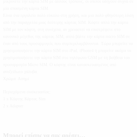
μικρύνετε την κάρτα SIM με άλλους τρόπους, οι οποίοι οδηγούν συχνά σε
μία σπασμένη κάρτα SIM.
Είναι ένα εργαλείο πολύ εύκολο στη χρήση, και μια πολύ φθηνότερη λύση
από την παραγγελία μιας δεύτερης κάρτας SIM. Κόψτε απλά την κάρτα
SIM με τον κόφτη, στη συνέχεια, αν χρειαστεί να επιστρέψετε στο
κανονικό μέγεθος της κάρτας SIM, απλά βάλτε την κάρτα micro SIM σε
έναν από τους προσαρμογείς που συμπεριλαμβάνονται. Τώρα μπορείτε να
χρησιμοποιήσετε την κάρτα SIM στο iPad, iPhone4 ή μπορείτε ακόμα να
χρησιμοποιήσετε την κάρτα SIM στο τηλέφωνο GSM με τη βοήθεια του
προσαρμογέα Micro SIM. Ο κόφτης είναι κατασκευασμένος από
ανοξείδωτο χάλυβα.
Χρώμα: Ασημί
Περιεχόμενα συσκευασίας:
1 x Κόφτης Κάρτας Sim
2 x Adapter
Μπορεί επίσης να σας αρέσει…