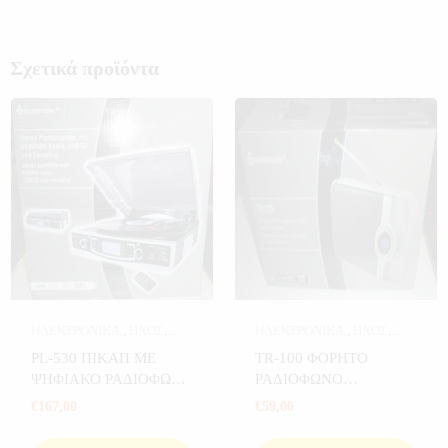
Σχετικά προϊόντα
ΗΛΕΚΤΡΟΝΙΚΑ
,
ΗΧΟΣ
,
ΗΛΕΚΤΡΟΝΙΚΑ
,
ΗΧΟΣ
,
ΡΕΤΡΟ ΡΑΔΙΟΦΩΝΑ
,
ΣΠΙΤΙ
ΡΕΤΡΟ ΡΑΔΙΟΦΩΝΑ
,
ΣΠΙΤΙ
PL-530 ΠΙΚΑΠ ΜΕ
TR-100 ΦΟΡΗΤΟ
ΨΗΦΙΑΚΟ ΡΑΔΙΟΦΩΝΟ
ΡΑΔΙΟΦΩΝΟ
ΘΥΡΕΣ USB SD
SOUNDMASTER ΜΕ
€
167,00
€
59,00
SOUNDMASTER
ΘΥΡΕΣ USB SD