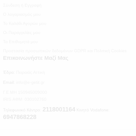
Σύνδεση ή Εγγραφή
Ο λογαριασμός μου
Το Καλάθι Αγορών μου
Οι Παραγγελίες μου
Τα Επιθυμητά μου
Προστασία προσωπικών δεδομένων GDPR και Πολιτική Cookies
Επικοινωνήστε Μαζί Μας
Έδρα:
Πειραιάς Αττική
Email:
info@e-getit.gr
Γ.Ε.ΜΗ 150945009000
IRIS ΑΦΜ: 030102760
2118001164
Τηλεφωνικό Κέντρο:
Κινητό Vodafone:
6947868228