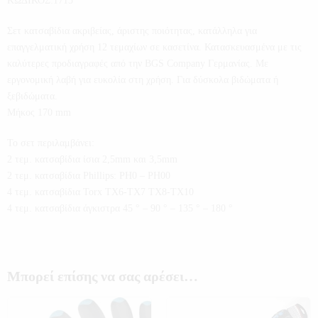
ΚΩΔΙΚΟΣ:1713
Σετ κατσαβίδια ακριβείας, άριστης ποιότητας, κατάλληλα για
επαγγελματική χρήση 12 τεμαχίων σε κασετίνα. Κατασκευασμένα με τις
καλύτερες προδιαγραφές από την BGS Company Γερμανίας. Με
εργονομική λαβή για ευκολία στη χρήση. Για δύσκολα βιδώματα ή
ξεβιδώματα.
Μήκος 170 mm
Το σετ περιλαμβάνει:
2 τεμ. κατσαβίδια ίσια 2,5mm και 3,5mm
2 τεμ. κατσαβίδια Phillips: PH0 – PH00
4 τεμ. κατσαβίδια Torx TX6-TX7 TX8-TX10
4 τεμ. κατσαβίδια άγκιστρα 45 ° – 90 ° – 135 ° – 180 °
Μπορεί επίσης να σας αρέσει…