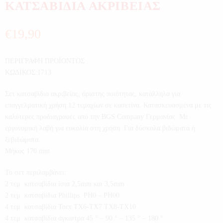
ΚΑΤΣΑΒΙΔΙΑ ΑΚΡΙΒΕΙΑΣ
€
19,90
ΠΕΡΙΓΡΑΦΗ ΠΡΟΪΟΝΤΟΣ
ΚΩΔΙΚΟΣ:1713
Σετ κατσαβίδια ακριβείας, άριστης ποιότητας, κατάλληλα για
επαγγελματική χρήση 12 τεμαχίων σε κασετίνα. Κατασκευασμένα με τις
καλύτερες προδιαγραφές από την BGS Company Γερμανίας. Με
εργονομική λαβή για ευκολία στη χρήση. Για δύσκολα βιδώματα ή
ξεβιδώματα.
Μήκος 170 mm
Το σετ περιλαμβάνει:
2 τεμ. κατσαβίδια ίσια 2,5mm και 3,5mm
2 τεμ. κατσαβίδια Phillips: PH0 – PH00
4 τεμ. κατσαβίδια Torx TX6-TX7 TX8-TX10
4 τεμ. κατσαβίδια άγκιστρα 45 ° – 90 ° – 135 ° – 180 °