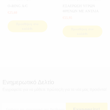
ΑΝΑΛΩΣΙΜΑ
ΚΑΣΕΤΙΝΑ
O-RING A/C
ΕΞΑΕΡΩΣΗ ΥΓΡΩΝ
ΑΥΤΟΚΙΝΗΤΟΥ
,
ΦΡΕΝΩΝ ΜΕ ΑΝΤΛΙΑ
€
25,60
ΑΥΤΟΚΙΝΗΤΟ
,
ΕΡΓΑΛΕΙΑ
€
55,95
Προσθήκη στο
καλάθι
Προσθήκη στο
καλάθι
Ενημερωτικό Δελτίο
Εγγραφείτε για να μάθετε πρώτος/η για τα νέα μας προϊόντα!
Εγγραφείτε!