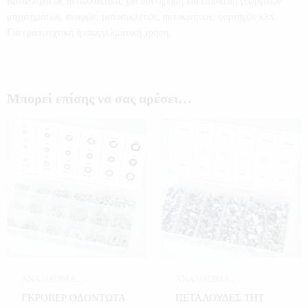
Κατάλληλα ως ανταλλακτικά, για συντήρηση και επισκευή γεωργικών
μηχανημάτων, σκαφών, μοτοσικλετών, αυτοκινήτων, φορτηγών κλπ.
Για ερασιτεχνική ή επαγγελματική χρήση,
Μπορεί επίσης να σας αρέσει…
ΑΝΑΛΩΣΙΜΑ
,
ΑΝΑΛΩΣΙΜΑ
,
ΑΝΑΛΩΣΙΜΑ THT
,
ΑΝΑΛΩΣΙΜΑ THT
,
ΓΚΡΟΒΕΡ ΟΔΟΝΤΩΤΑ
ΠΕΤΑΛΟΥΔΕΣ THT