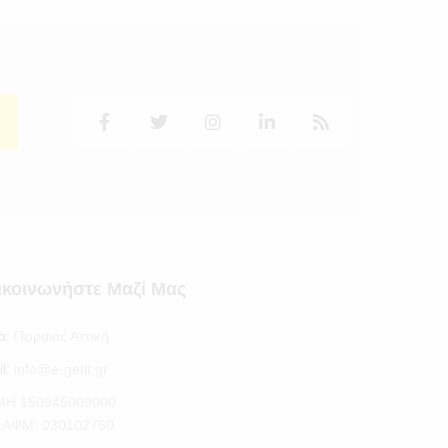
ικοινωνήστε Μαζί Μας
α:
Πειραιάς Αττική
l:
info@e-getit.gr
.ΜΗ 150945009000
S ΑΦΜ: 030102760