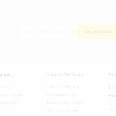
ς
Εγγραφείτε!
φορίες
Κέντρο Πελατών
Επ
ε εμάς
Σύνδεση ή Εγγραφή
Έδρ
νήστε μαζί μας
Ο λογαριασμός μου
Emai
αραγγελίας
Το Καλάθι Αγορών μου
Γ.Ε
ές
Οι Παραγγελίες μου
IRI