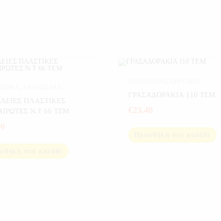
ΑΝΑΛΩΣΙΜΑ
,
ΕΡΓΑΛΕΙΑ
ΩΣΙΜΑ
,
ΑΝΑΛΩΣΙΜΑ
ΓΡΑΣΑΔΟΡΑΚΙΑ 110 ΤΕΜ
ΚΙΝΗΤΟΥ
,
ΑΥΤΟΚΙΝΗΤΟ
,
ΛΕΙΕΣ ΠΛΑΣΤΙΚΕΣ
ΕΙΑ
€
23,40
ΜΑΧΑΙΡΩΤΕΣ Ν.Τ 66 ΤΕΜ
90
Προσθήκη στο καλάθι
σθήκη στο καλάθι