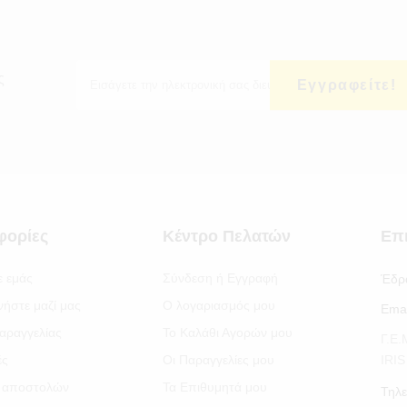
ς
Εγγραφείτε!
φορίες
Κέντρο Πελατών
Επ
ε εμάς
Σύνδεση ή Εγγραφή
Έδρ
νήστε μαζί μας
Ο λογαριασμός μου
Emai
αραγγελίας
Το Καλάθι Αγορών μου
Γ.Ε
ές
Οι Παραγγελίες μου
IRI
 αποστολών
Τα Επιθυμητά μου
Τηλε