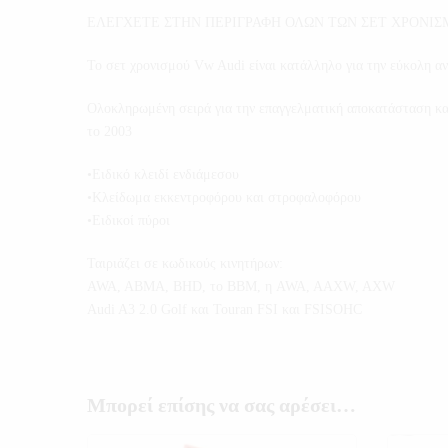
ΕΛΕΓΧΕΤΕ ΣΤΗΝ ΠΕΡΙΓΡΑΦΗ ΟΛΩΝ ΤΩΝ ΣΕΤ ΧΡΟΝΙΣ
Το σετ χρονισμού Vw Audi είναι κατάλληλο για την εύκολη α
Ολοκληρωμένη σειρά για την επαγγελματική αποκατάσταση και
το 2003
•Ειδικό κλειδί ενδιάμεσου
•Κλείδωμα εκκεντροφόρου και στροφαλοφόρου
•Ειδικοί πύροι
Ταιριάζει σε κωδικούς κινητήρων:
AWA, ABMA, BHD, το BBM, η AWA, AAXW, AXW
Audi A3 2.0 Golf και Touran FSI και FSISOHC
Μπορεί επίσης να σας αρέσει…