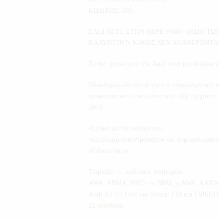
ΚΩΔΙΚΟΣ:1695
ΕΛΕΓΧΕΤΕ ΣΤΗΝ ΠΕΡΙΓΡΑΦΗ ΟΛΩΝ ΤΩΝ
ΚΑΛΥΠΤΟΥΝ ΚΑΘΩΣ ΔΕΝ ΑΝΑΦΕΡΟΝΤΑΙ
Το σετ χρονισμού Vw Audi είναι κατάλληλο γ
Ολοκληρωμένη σειρά για την επαγγελματική α
αντικατάσταση του ιμάντα στα εξής οχήματα:
2003
•Ειδικό κλειδί ενδιάμεσου
•Κλείδωμα εκκεντροφόρου και στροφαλοφόρο
•Ειδικοί πύροι
Ταιριάζει σε κωδικούς κινητήρων:
AWA, ABMA, BHD, το BBM, η AWA, AAX
Audi A3 2.0 Golf και Touran FSI και FSISO
Σε απόθεμα