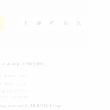
ικοινωνήστε Μαζί Μας
α:
Πειραιάς Αττική
l:
info@e-getit.gr
.ΜΗ 150945009000
S ΑΦΜ: 030102760
2118001164
φωνικό Κέντρο:
Κινητό