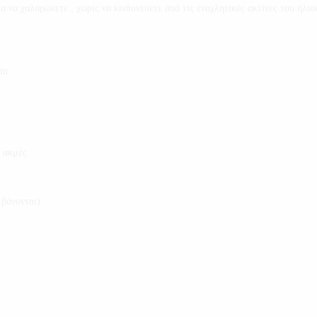
ια να χαλαρώνετε , χωρίς να κινδυνεύετε από τις ενοχλητικές ακτίνες του ήλιο
mm
ι ακμές
βάνονται)