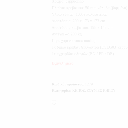
Χρώμα: cappuccino
Πλαίσιο κρεβατιού: 50 mm χάλυβα (βαμμένο)
Υλικό τέντας: 100% πολυεστέρας
Διαστάσεις: 200 x 173 x 173 cm
Διαστάσεις κρεβατιού: 198 x 145 cm
Αντέχει ως 200 kg
Περιεχόμενα συσκευασίας:
1x διπλό κρεβάτι ξαπλώστρα (DSLG03_cappuc
1x εγχειρίδιο οδηγιών (EN / FR / DE)
Εξαντλημένο
Κωδικός προϊόντος:
1279
Κατηγορίες:
ΚΗΠΟΣ
,
ΚΟΥΝΙΕΣ ΚΗΠΟΥ