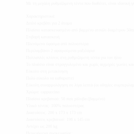
Με τη μεγάλη ρυθμιζόμενη τέντα που διαθέτει, είναι ιδανική γ
Χαρακτηριστικά:
Διπλό κρεβάτι για 2 άτομα
Πλαίσιο κατασκευασμένο από βαμμένο ατσάλι διαμέτρου 50
Στιβαρή κατασκευή
Πλενόμενο ύφασμα από πολυεστέρα
Περιλαμβάνει 2 αφαιρούμενα μαξιλάρια
Πολλαπλές κλίσεις στη ρυθμιζόμενη τέντα για τον ήλιο
Το πλαίσιο είναι στρογγυλεμένο και χωρίς αιχμηρές γωνίες κα
Εύκολο στη μετακίνηση
Πολύ εύκολο να καθαριστεί
Εύκολη συναρμολόγηση σε λίγα λεπτά (οι οδηγίες συμπεριλαμ
Χρώμα: cappuccino
Πλαίσιο κρεβατιού: 50 mm χάλυβα (βαμμένο)
Υλικό τέντας: 100% πολυεστέρας
Διαστάσεις: 200 x 173 x 173 cm
Διαστάσεις κρεβατιού: 198 x 145 cm
Αντέχει ως 200 kg
Περιεχόμενα συσκευασίας: