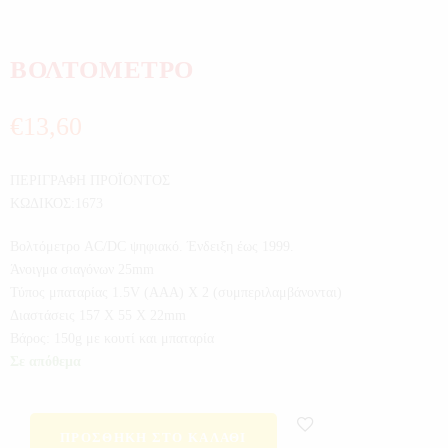
ΒΟΛΤΟΜΕΤΡΟ
€
13,60
ΠΕΡΙΓΡΑΦΗ ΠΡΟΪΟΝΤΟΣ
ΚΩΔΙΚΟΣ:1673
Βολτόμετρο AC/DC ψηφιακό. Ένδειξη έως 1999.
Άνοιγμα σιαγόνων 25mm
Τύπος μπαταρίας 1.5V (AAA) Χ 2 (συμπεριλαμβάνονται)
Διαστάσεις 157 X 55 X 22mm
Βάρος: 150g με κουτί και μπαταρία
Σε απόθεμα
ΠΡΟΣΘΉΚΗ ΣΤΟ ΚΑΛΆΘΙ