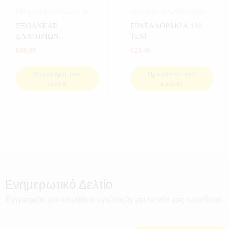
ΕΡΓΑΛΕΙΑ
,
ΕΡΓΑΛΕΙΑ ΣΕ
ΑΝΑΛΩΣΙΜΑ
,
ΕΡΓΑΛΕΙΑ
ΚΑΣΕΤΙΝΑ
ΕΞΩΛΚΕΑΣ
ΓΡΑΣΑΔΟΡΑΚΙΑ 110
ΕΛΑΤΗΡΙΩΝ
ΤΕΜ
ΒΑΛΒΙΔΩΝ ΜΕ 5
€
49,90
€
23,40
ΑΝΤΑΠΤΟΡΕΣ
Προσθήκη στο
Προσθήκη στο
καλάθι
καλάθι
Ενημερωτικό Δελτίο
Εγγραφείτε για να μάθετε πρώτος/η για τα νέα μας προϊόντα!