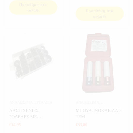
ΤΕΜ
Προσθήκη στο
καλάθι
Προσθήκη στο
καλάθι
ΑΝΑΛΩΣΙΜΑ
,
ΕΡΓΑΛΕΙΑ
ΑΝΑΛΩΣΙΜΑ
ΑΥΤΟΚΙΝΗΤΟΥ
,
ΕΡΓΑΛΕΙΑ
,
ΛΑΣΤΙΧΕΝΙΕΣ
ΜΠΟΥΛΟΝΟΚΛΕΙΔΑ 3
ΕΡΓΑΛΕΙΑ ΣΕ ΚΑΣΕΤΙΝΑ
ΡΟΔΕΛΕΣ ΜΕ
ΤΕΜ
ΑΥΛΑΚΩΣΗ 180 ΤΕΜ
€
14,95
€
33,80