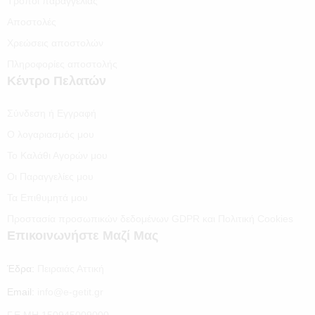
Τρόποι παραγγελίας
Αποστολές
Χρεώσεις αποστολών
Πληροφορίες αποστολής
Κέντρο Πελατών
Σύνδεση ή Εγγραφή
Ο λογαριασμός μου
Το Καλάθι Αγορών μου
Οι Παραγγελίες μου
Τα Επιθυμητά μου
Προστασία προσωπικών δεδομένων GDPR και Πολιτική Cookies
Επικοινωνήστε Μαζί Μας
Έδρα:
Πειραιάς Αττική
Email:
info@e-getit.gr
Γ.Ε.ΜΗ 150945009000