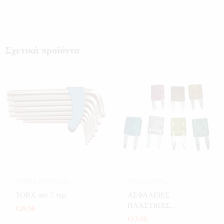
Σχετικά προϊόντα
ΕΙΔΙΚΑ ΕΡΓΑΛΕΙΑ
,
ΑΝΑΛΩΣΙΜΑ
,
ΕΡΓΑΛΕΙΑ
ΑΝΑΛΩΣΙΜΑ
ΤORX σετ 7 τεμ.
ΑΣΦΑΛΕΙΕΣ
ΑΥΤΟΚΙΝΗΤΟΥ
,
ΠΛΑΣΤΙΚΕΣ
€
29,90
ΑΥΤΟΚΙΝΗΤΟ
,
ΕΡΓΑΛΕΙΑ
ΜΑΧΑΙΡΩΤΕΣ Ν.Τ 66
€
13,90