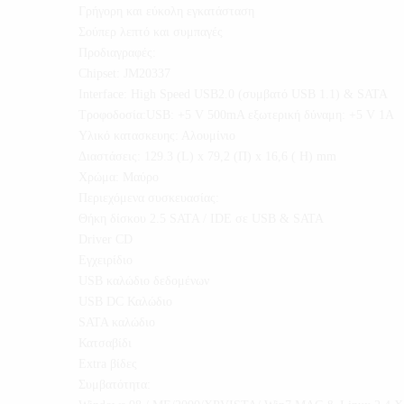
Γρήγορη και εύκολη εγκατάσταση
Σούπερ λεπτό και συμπαγές
Προδιαγραφές:
Chipset: JM20337
Interface: High Speed USB2.0 (συμβατό USB 1.1) & SATA
Τροφοδοσία:USB: +5 V 500mA εξωτερική δύναμη: +5 V 1A
Υλικό κατασκευης: Αλουμίνιο
Διαστάσεις: 129.3 (L) x 79,2 (Π) x 16,6 ( H) mm
Χρώμα: Μαύρο
Περιεχόμενα συσκευασίας:
Θήκη δίσκου 2.5 SATA / IDE σε USB & SATA
Driver CD
Εγχειρίδιο
USB καλώδιο δεδομένων
USB DC Καλώδιο
SATA καλώδιο
Κατσαβίδι
Extra βίδες
Συμβατότητα: