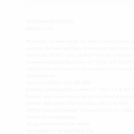
ΠΕΡΙΓΡΑΦΗ ΠΡΟΪΟΝΤΟΣ
ΚΩΔΙΚΟΣ:1216
Μετατρέψτε τον παλιό σκληρό σας δίσκο ή το δίσκο που δε χ
ποιότητας εξωτερικό περίβλημα, το οποίο υποστηρίζει τόσο 
Speed USB 2.0/USB 1.1 όσο και SATA συνδέσεις. Ενδεικτικό LE
μικροσκοπική φορητή θήκη δίσκου 2,5 “SATA / IDE σε USB 2.
ταξιδέψετε και να τη συνδέσετε σε οποιοδήποτε σύστημα και
Χαρακτηριστικά:
Υποστηρίζει SATA I / II & IDE HDD
Κατάλληλο για σκληρό δίσκο τύπου: 2.5 “SATA I / II & ID
Συμπαγές σώμα αλουμινίου για την άριστη απαγωγή θερμότητ
Interface: High Speed USB2.0 (συμβατό USB 1.1) & SATA
480Mbps Ταχύτητα μεταφοράς δεδομένων (USB 2.0) / 12Mbp
Σταθερό και αντικραδασμικό
Δεν χρειάζεται driver (Εκτός Win98)
hot-swappable με την Easy Plug & Play