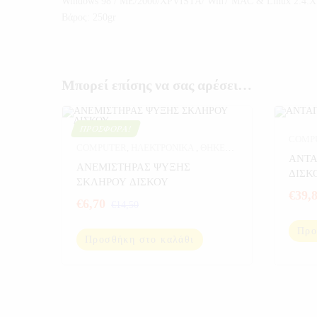
Windows 98 / ME/2000/XPVISTA/ Win7 MAC & Linux 2.4.X 
Βάρος: 250gr
Μπορεί επίσης να σας αρέσει…
ΠΡΟΣΦΟΡΆ!
COMP
COMPUTER
,
ΗΛΕΚΤΡΟΝΙΚΑ
,
ΘΗΚΕΣ
CARD
ΑΝΤΑ
& ΨΥΞΗ ΔΙΣΚΩΝ
,
ΠΡΟΣΦΟΡΕΣ
,
ΑΝΕΜΙΣΤΗΡΑΣ ΨΥΞΗΣ
ΔΙΣΚ
ΥΠΟΛΟΓΙΣΤΕΣ
ΣΚΛΗΡΟΥ ΔΙΣΚΟΥ
€
39,
€
6,70
€
14,50
Προ
Προσθήκη στο καλάθι