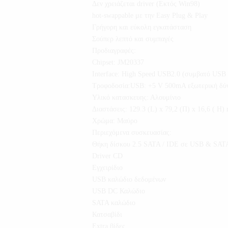
Δεν χρειάζεται driver (Εκτός Win98)
hot-swappable με την Easy Plug & Play
Γρήγορη και εύκολη εγκατάσταση
Σούπερ λεπτό και συμπαγές
Προδιαγραφές:
Chipset: JM20337
Interface: High Speed USB2.0 (συμβατό USB
Τροφοδοσία:USB: +5 V 500mA εξωτερική δύ
Υλικό κατασκευης: Αλουμίνιο
Διαστάσεις: 129.3 (L) x 79,2 (Π) x 16,6 ( H
Χρώμα: Μαύρο
Περιεχόμενα συσκευασίας:
Θήκη δίσκου 2.5 SATA / IDE σε USB & SAT
Driver CD
Εγχειρίδιο
USB καλώδιο δεδομένων
USB DC Καλώδιο
SATA καλώδιο
Κατσαβίδι
Extra βίδες