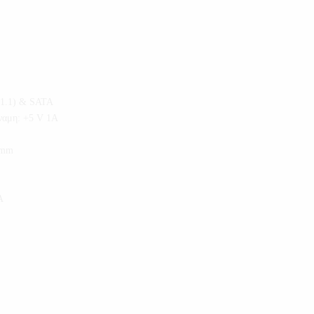
 1.1) & SATA
ναμη: +5 V 1A
) mm
A