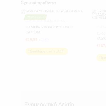
Σχετικά προϊόντα
ΠΡΟΣΦΟΡΆ!
COMPUTER
,
ΗΛΕΚΤΡΟΝΙΚΑ
,
ΚΑΜΕΡΕΣ PC
,
ΚΑΜΕΡΕΣ ΣΠΙΤΙΟΥ
,
ΗΛΕΚ
ΚΑΜΕΡΑ ΥΠΟΛΟΓΙΣΤΗ WEB
ΠΡΟΣΦΟΡΕΣ
,
ΥΠΟΛΟΓΙΣΤΕΣ
CAMERA
ΡΑΔΙ
PL-5
ΡΑΔΙΟΦΩΝΟ
€
19,95
€
28,50
SOU
€
167
Προσθήκη στο καλάθι
Προ
Ενημερωτικό Δελτίο