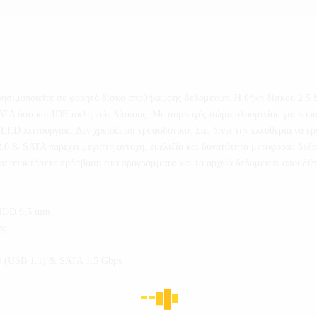
ρησιμοποιείτε σε φορητό δίσκο αποθήκευσης δεδομένων. Η θήκη δίσκου 2.5 
SATA όσο και IDE σκληρούς δίσκους. Με συμπαγές σώμα αλουμινίου για προσ
D λειτουργίας. Δεν χρειάζεται τροφοδοτικό. Σας δίνει την ελευθερία να εργ
0 & SATA παρέχει μέγιστη αντοχή, ευελιξία και δυνατότητα μεταφοράς δεδο
 να αποκτήσετε πρόσβαση στα προγράμματα και τα αρχεία δεδομένων οπουδήπ
E HDD 9,5 mm
ας
e (USB 1.1) & SATA 1.5 Gbps