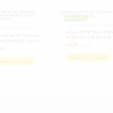
ΠΡΟΣΦΟΡΆ!
COMPUTER
,
ΒΑΣΕΙΣ LAPTOP
,
Β
ΤΡΟΝΙΚΑ
,
ΗΧΟΣ
,
ΡΕΤΡΟ
LAPTOP-ΚΙΝΗΤΩΝ
,
ΗΛΕΚΤΡΟΝ
ΒΑΣΗ LAPTOP ΜΕ ΣΥΣΤΗ
ΟΦΩΝΑ
,
ΣΠΙΤΙ
30 ΠΙΚΑΠ ΜΕ ΨΗΦΙΑΚΟ
ΠΡΟΣΦΟΡΕΣ
ΨΥΞΗΣ ΚΑΙ 4 ΘΥΡΕΣ USB
 ΘΥΡΕΣ USB SD
€
13,80
€
21,90
NDMASTER
,00
Προσθήκη στο καλάθι
σθήκη στο καλάθι