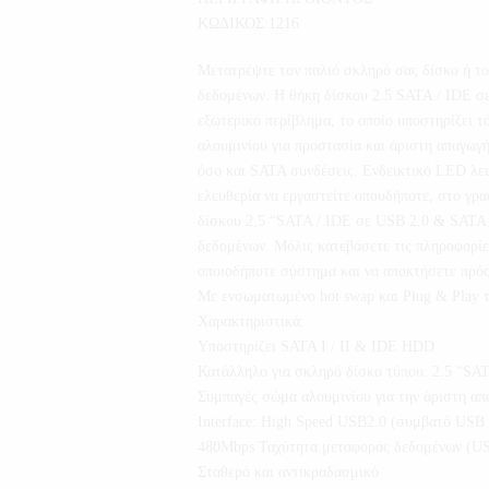
ΚΩΔΙΚΟΣ:1216
Μετατρέψτε τον παλιό σκληρό σας δίσκο ή το
δεδομένων. Η θήκη δίσκου 2.5 SATA / IDE σε
εξωτερικό περίβλημα, το οποίο υποστηρίζει
αλουμινίου για προστασία και άριστη απαγωγ
όσο και SATA συνδέσεις. Ενδεικτικό LED λειτ
ελευθερία να εργαστείτε οπουδήποτε, στο γρα
δίσκου 2,5 “SATA / IDE σε USB 2.0 & SATA π
δεδομένων. Μόλις κατεβάσετε τις πληροφορίες
οποιοδήποτε σύστημα και να αποκτήσετε πρό
Με ενσωματωμένο hot swap και Plug & Play τ
Χαρακτηριστικά:
Υποστηρίζει SATA I / II & IDE HDD
Κατάλληλο για σκληρό δίσκο τύπου: 2.5 “SA
Συμπαγές σώμα αλουμινίου για την άριστη α
Interface: High Speed USB2.0 (συμβατό USB
480Mbps Ταχύτητα μεταφοράς δεδομένων (US
Σταθερό και αντικραδασμικό