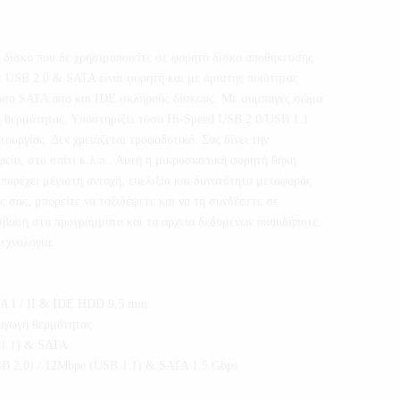
 δίσκο που δε χρησιμοποιείτε σε φορητό δίσκο αποθήκευσης
 USB 2.0 & SATA είναι φορητή και με άριστης ποιότητας
 τόσο SATA όσο και IDE σκληρούς δίσκους. Με συμπαγές σώμα
ή θερμότητας. Υποστηρίζει τόσο Hi-Speed USB 2.0/USB 1.1
ουργίας. Δεν χρειάζεται τροφοδοτικό. Σας δίνει την
φείο, στο σπίτι κ.λ.π.. Αυτή η μικροσκοπική φορητή θήκη
αρέχει μέγιστη αντοχή, ευελιξία και δυνατότητα μεταφοράς
 σας, μπορείτε να ταξιδέψετε και να τη συνδέσετε σε
σβαση στα προγράμματα και τα αρχεία δεδομένων οπουδήποτε.
εχνολογία.
TA I / II & IDE HDD 9,5 mm
παγωγή θερμότητας
 1.1) & SATA
B 2.0) / 12Mbpe (USB 1.1) & SATA 1.5 Gbps