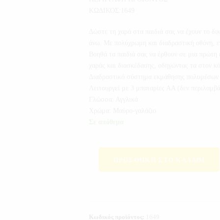
ΚΩΔΙΚΟΣ:1649
Δώστε τη χαρά στα παιδιά σας να έχουν το δικ
άνω. Με πολύχρωμη και διαδραστική οθόνη, επ
Βοηθά τα παιδιά σας να έρθουν σε μια πρώτη
χαράς και διασκέδασης, οδηγώντας τα στον κ
Διαδραστικό σύστημα εκμάθησης πολυμέσων 
Λειτουργεί με 3 μπαταρίες ΑΑ (δεν περιλαμβά
Γλώσσα: Αγγλικά
Χρώμα: Μαύρο-γαλάζιο
Σε απόθεμα
ΠΡΟΣΘΉΚΗ ΣΤΟ ΚΑΛΆΘΙ
Κωδικός προϊόντος:
1649