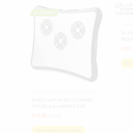
ΠΡΟΣΦΟΡΆ!
ΗΛΕΚ
ΡΑΔΙ
PL-5
ΡΑΔΙΟΦΩΝΟ
SOU
€
167
Προ
COMPUTER
,
ΒΑΣΕΙΣ LAPTOP
,
ΒΑΣΕΙΣ
LAPTOP-ΚΙΝΗΤΩΝ
,
ΗΛΕΚΤΡΟΝΙΚΑ
,
ΒΑΣΗ LAPTOP ΜΕ ΣΥΣΤΗΜΑ
ΠΡΟΣΦΟΡΕΣ
ΨΥΞΗΣ ΚΑΙ 4 ΘΥΡΕΣ USB
€
13,80
€
21,90
Προσθήκη στο καλάθι