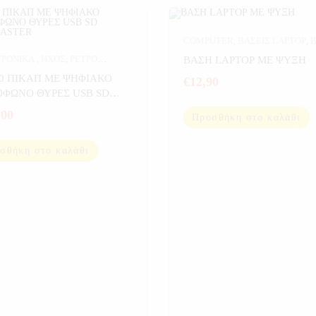
COMPUTER
,
ΒΑΣΕΙΣ LAPTOP
,
Β
LAPTOP-ΚΙΝΗΤΩΝ
,
ΗΛΕΚΤΡΟΝ
ΤΡΟΝΙΚΑ
,
ΗΧΟΣ
,
ΡΕΤΡΟ
ΒΑΣΗ LAPTOP ΜΕ ΨΥΞΗ
ΟΦΩΝΑ
,
ΣΠΙΤΙ
30 ΠΙΚΑΠ ΜΕ ΨΗΦΙΑΚΟ
€
12,90
 ΘΥΡΕΣ USB SD
NDMASTER
,00
Προσθήκη στο καλάθι
σθήκη στο καλάθι