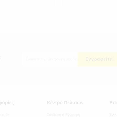
ς
Εγγραφείτε!
φορίες
Κέντρο Πελατών
Επ
ε εμάς
Σύνδεση ή Εγγραφή
Έδρ