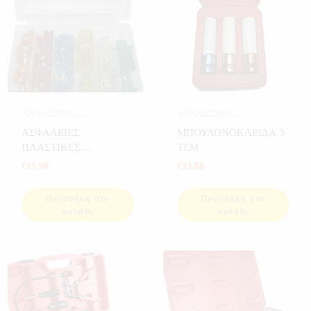
ΑΝΑΛΩΣΙΜΑ
,
ΑΝΑΛΩΣΙΜΑ
ΑΝΑΛΩΣΙΜΑ
ΑΥΤΟΚΙΝΗΤΟΥ
,
ΕΡΓΑΛΕΙΑ
,
ΑΣΦΑΛΕΙΕΣ
ΜΠΟΥΛΟΝΟΚΛΕΙΔΑ 3
ΑΥΤΟΚΙΝΗΤΟΥ
,
ΕΡΓΑΛΕΙΑ ΣΕ ΚΑΣΕΤΙΝΑ
ΠΛΑΣΤΙΚΕΣ
ΤΕΜ
ΑΥΤΟΚΙΝΗΤΟ
,
ΕΡΓΑΛΕΙΑ
ΜΑΧΑΙΡΩΤΕΣ Π.Τ 120
€
15,90
€
33,80
ΤΕΜ
Προσθήκη στο
Προσθήκη στο
καλάθι
καλάθι