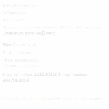
Το Καλάθι Αγορών μου
Οι Παραγγελίες μου
Τα Επιθυμητά μου
Προστασία προσωπικών δεδομένων GDPR και Πολιτική Cookies
Επικοινωνήστε Μαζί Μας
Έδρα:
Πειραιάς Αττική
Email:
info@e-getit.gr
Γ.Ε.ΜΗ 150945009000
IRIS ΑΦΜ: 030102760
2118001164
Τηλεφωνικό Κέντρο:
Κινητό Vodafone:
6947868228
© Copyright 2026
e-getit.gr
- με επιφύλαξη παντός νομίμου δικαιώματος.
e-
getit.gr