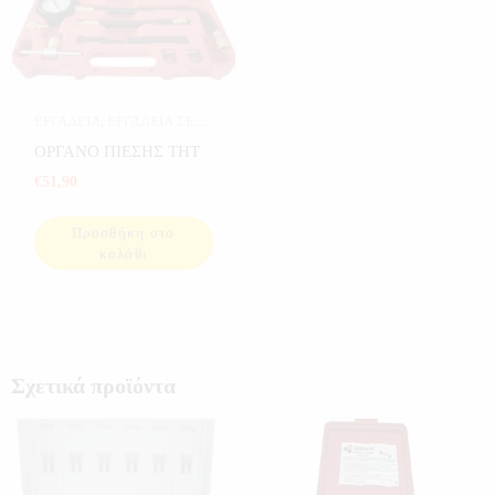
ΕΡΓΑΛΕΙΑ
,
ΕΡΓΑΛΕΙΑ ΣΕ
ΚΑΣΕΤΙΝΑ
,
ΚΑΣΕΤΙΝΕΣ
ΟΡΓΑΝΟ ΠΙΕΣΗΣ THT
THT
€
51,90
Προσθήκη στο
καλάθι
Σχετικά προϊόντα