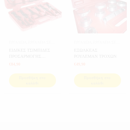
ΕΡΓΑΛΕΙΑ
,
ΕΡΓΑΛΕΙΑ ΣΕ
ΕΡΓΑΛΕΙΑ
,
ΕΡΓΑΛΕΙΑ ΣΕ
ΚΑΣΕΤΙΝΑ
ΚΑΣΕΤΙΝΑ
ΕΙΔΙΚΕΣ ΤΣΙΜΠΙΔΕΣ
ΕΞΩΛΚΕΑΣ
ΠΡΟΣΑΡΜΟΓΗΣ
ΡΟΥΛΕΜΑΝ ΤΡΟΧΩΝ
ΚΟΛΙΕΔΩΝ 9 ΤΕΜ
€
84,90
€
49,90
Προσθήκη στο
Προσθήκη στο
καλάθι
καλάθι