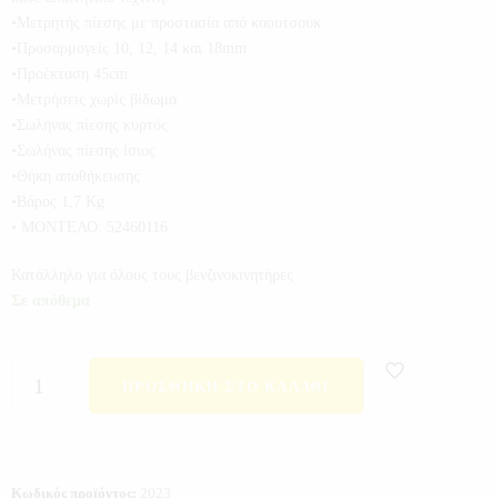
•Μετρητής πίεσης με προστασία από καουτσούκ
•Προσαρμογείς 10, 12, 14 και 18mm
•Προέκταση 45cm
•Μετρήσεις χωρίς βίδωμα
•Σωλήνας πίεσης κυρτός
•Σωλήνας πίεσης ίσιος
•Θήκη αποθήκευσης
•Βάρος 1,7 Kg
• ΜΟΝΤΕΛΟ: 52460116
Κατάλληλο για όλους τους βενζινοκινητήρες
Σε απόθεμα
ΠΡΟΣΘΉΚΗ ΣΤΟ ΚΑΛΆΘΙ
Κωδικός προϊόντος:
2023