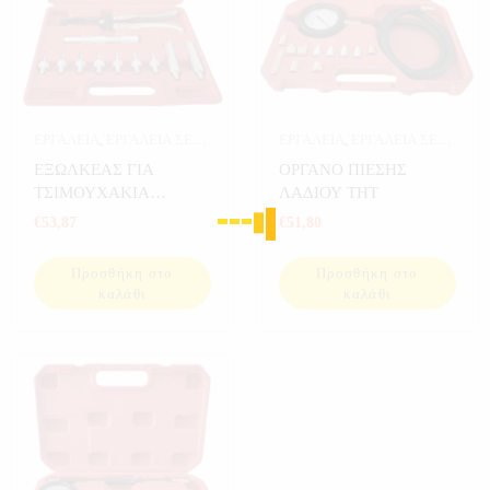
ΕΡΓΑΛΕΙΑ
,
ΕΡΓΑΛΕΙΑ ΣΕ
ΕΡΓΑΛΕΙΑ
,
ΕΡΓΑΛΕΙΑ ΣΕ
ΚΑΣΕΤΙΝΑ
,
ΚΑΣΕΤΙΝΕΣ
ΚΑΣΕΤΙΝΑ
,
ΚΑΣΕΤΙΝΕΣ
ΕΞΩΛΚΕΑΣ ΓΙΑ
ΟΡΓΑΝΟ ΠΙΕΣΗΣ
THT
THT
ΤΣΙΜΟΥΧΑΚΙΑ
ΛΑΔΙΟΥ THT
ΒΑΛΒΙΔΩΝ THT
€
53,87
€
51,80
Προσθήκη στο
Προσθήκη στο
καλάθι
καλάθι