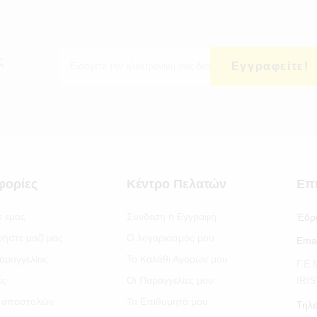
ς
Εγγραφείτε!
φορίες
Κέντρο Πελατών
Επ
ε εμάς
Σύνδεση ή Εγγραφή
Έδρ
νήστε μαζί μας
Ο λογαριασμός μου
Emai
αραγγελίας
Το Καλάθι Αγορών μου
Γ.Ε
ές
Οι Παραγγελίες μου
IRI
 αποστολών
Τα Επιθυμητά μου
Τηλε