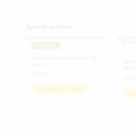
Σχετικά προϊόντα
ΠΡΟΣΦΟΡΆ!
INVERTER
,
INVERTER ΑΥΤΟΚΙΝΗΤΟΥ
,
VICTO
ΑΥΤΟΚΙΝΗΤΟ
,
ΕΞΟΠΛΙΣΜΟΣ
INVERTER ΑΥΤΟΚΙΝΗΤΟΥ 300
ΣΟΥΓ
ΣΚΑΦΩΝ
,
ΗΛΕΚΤΡΟΝΙΚΑ
,
WATT
ECOL
ΠΡΟΣΦΟΡΕΣ
,
ΣΠΟΡ
€
36,90
€
59,00
2.250
€
12,
Προσθήκη στο καλάθι
Προ