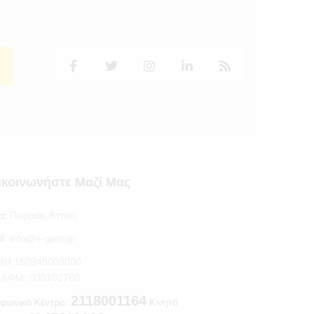
ικοινωνήστε Μαζί Μας
α:
Πειραιάς Αττική
l:
info@e-getit.gr
.ΜΗ 150945009000
S ΑΦΜ: 030102760
2118001164
φωνικό Κέντρο:
Κινητό