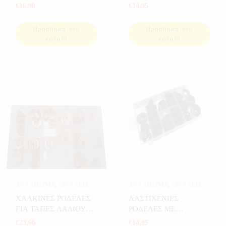
300 ΤΕΜ
€
16,90
€
14,95
Προσθήκη στο
Προσθήκη στο
καλάθι
καλάθι
ΑΝΑΛΩΣΙΜΑ
,
ΕΡΓΑΛΕΙΑ
ΑΝΑΛΩΣΙΜΑ
,
ΕΡΓΑΛΕΙΑ
ΧΑΛΚΙΝΕΣ ΡΟΔΕΛΕΣ
ΛΑΣΤΙΧΕΝΙΕΣ
ΓΙΑ ΤΑΠΕΣ ΛΑΔΙΟΥ
ΡΟΔΕΛΕΣ ΜΕ
150 ΤΕΜ
ΑΥΛΑΚΩΣΗ 180 ΤΕΜ
€
23,60
€
14,95