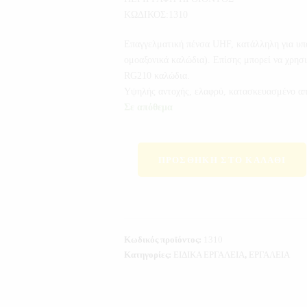
ΚΩΔΙΚΟΣ:1310
Επαγγελματική πένσα UHF, κατάλληλη για υπ
ομοαξονικά καλώδια). Επίσης μπορεί να χρη
RG210 καλώδια.
Υψηλής αντοχής, ελαφρύ, κατασκευασμένο απ
Σε απόθεμα
ΠΡΟΣΘΉΚΗ ΣΤΟ ΚΑΛΆΘΙ
Κωδικός προϊόντος:
1310
Κατηγορίες:
ΕΙΔΙΚΑ ΕΡΓΑΛΕΙΑ
,
ΕΡΓΑΛΕΙΑ