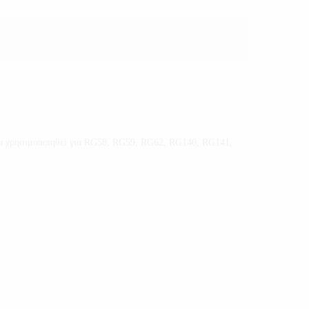
να χρησιμοποιηθεί για RG58, RG59, RG62, RG140, RG141,