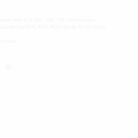
οδοχές τύπου F, Ν, BNC, TNC, UHF, κλπ (σχετικά με
σιμοποιηθεί για RG58, RG59, RG62, RG140, RG141, RG142,
ό χάλυβα.