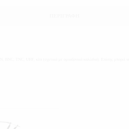
ΠΕΡΙΓΡΑΦΉ
 Ν, BNC, TNC, UHF, κλπ (σχετικά με ομοαξονικά καλώδια). Επίσης μπορεί 