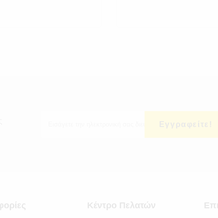
ς
Εγγραφείτε!
φορίες
Κέντρο Πελατών
Επ