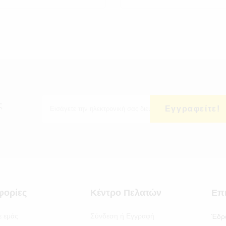
ς
Εγγραφείτε!
φορίες
Κέντρο Πελατών
Επ
ε εμάς
Σύνδεση ή Εγγραφή
Έδρ