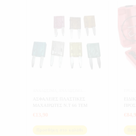
ΑΝΑΛΩΣΙΜΑ
,
ΑΝΑΛΩΣΙΜΑ
ΕΡΓΑΛ
ΑΥΤΟΚΙΝΗΤΟΥ
,
ΑΥΤΟΚΙΝΗΤΟ
,
ΑΣΦΑΛΕΙΕΣ ΠΛΑΣΤΙΚΕΣ
ΕΙΔΙ
ΕΡΓΑΛΕΙΑ
ΜΑΧΑΙΡΩΤΕΣ Ν.Τ 66 ΤΕΜ
ΠΡΟΣ
ΤΕΜ
€
13,90
€
84,
Προσθήκη στο καλάθι
Προ