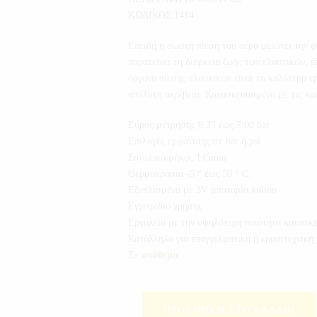
ΚΩΔΙΚΟΣ:1414
Επειδή η σωστή πίεση του αέρα μειώνει την 
παρατείνει τη διάρκεια ζωής των ελαστικών, 
όργανο πίεσης ελαστικών είναι το καλύτερο ερ
απόλυτη ακρίβεια. Κατασκευασμένο με τις κ
Εύρος μέτρησης 0:35 έως 7:00 bar
Επιλογές εμφάνισης σε bar ή psi
Συνολικό μήκος 145mm
Θερμοκρασία -5 ° έως 50 ° C.
Εξοπλισμένο με 3V μπαταρία λιθίου
Εγχειρίδιο χρήσης
Εργαλείο με την υψηλότερη ποιότητα κατασκε
Κατάλληλο για επαγγελματική ή ερασιτεχνική
Σε απόθεμα
ΠΡΟΣΘΉΚΗ ΣΤΟ ΚΑΛΆΘΙ