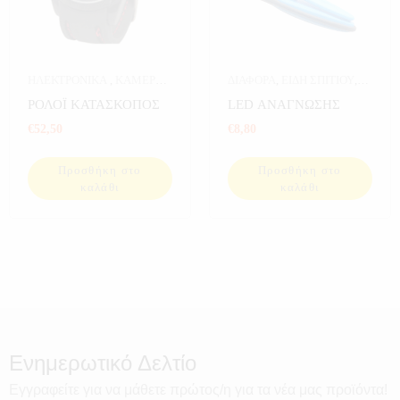
ΗΛΕΚΤΡΟΝΙΚΑ
,
ΚΑΜΕΡΕΣ
,
ΔΙΑΦΟΡΑ
,
ΕΙΔΗ ΣΠΙΤΙΟΥ
,
ΚΑΜΕΡΕΣ ΣΠΙΤΙΟΥ
,
ΗΛΕΚΤΡΟΝΙΚΑ
,
ΣΠΙΤΙ
ΡΟΛΟΪ ΚΑΤΑΣΚΟΠΟΣ
LED ΑΝΑΓΝΩΣΗΣ
ΡΟΛΟΓΙΑ
,
ΡΟΛΟΓΙΑ SPY
,
€
52,50
€
8,80
ΣΠΙΤΙ
Προσθήκη στο
Προσθήκη στο
καλάθι
καλάθι
Ενημερωτικό Δελτίο
Εγγραφείτε για να μάθετε πρώτος/η για τα νέα μας προϊόντα!