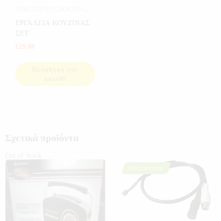
ΕΙΔΗ ΣΠΙΤΙΟΥ
,
ΚΟΥΖΙΝΑ
,
ΣΠΙΤΙ
ΕΡΓΑΛΕΙΑ ΚΟΥΖΙΝΑΣ
ΣΕΤ
€
29,80
Προσθήκη στο
καλάθι
Σχετικά προϊόντα
Out of Stock
ΠΡΟΣΦΟΡΆ!