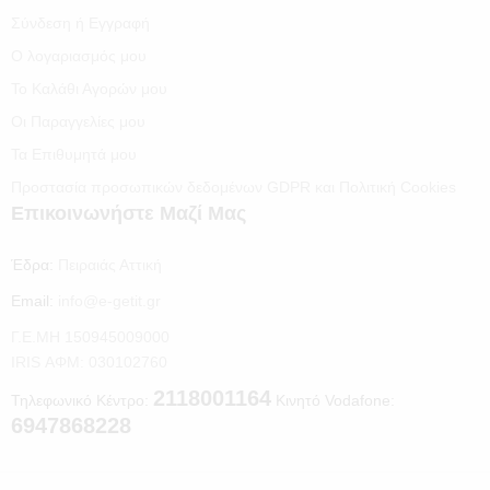
Σύνδεση ή Εγγραφή
Ο λογαριασμός μου
Το Καλάθι Αγορών μου
Οι Παραγγελίες μου
Τα Επιθυμητά μου
Προστασία προσωπικών δεδομένων GDPR και Πολιτική Cookies
Επικοινωνήστε Μαζί Μας
Έδρα:
Πειραιάς Αττική
Email:
info@e-getit.gr
Γ.Ε.ΜΗ 150945009000
IRIS ΑΦΜ: 030102760
2118001164
Τηλεφωνικό Κέντρο:
Κινητό Vodafone:
6947868228