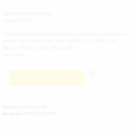
ΠΕΡΙΓΡΑΦΗ ΠΡΟΪΟΝΤΟΣ
ΚΩΔΙΚΟΣ:1588
Κοκοράκια για χορτοκοπτικό-θαμνοκοπτικό, συμβατά με χορτοκοπτικά
μάρκας: TimberTech, Berlan, Atika, Denqbar, Fuxtec, Gude, Tarus,
Stenson, Norgafix, Secura, Boomag, Aram
Σε απόθεμα
ΠΡΟΣΘΉΚΗ ΣΤΟ ΚΑΛΆΘΙ
Κωδικός προϊόντος:
1588
Κατηγορία:
ΕΡΓΑΛΕΙΑ ΚΗΠΟΥ