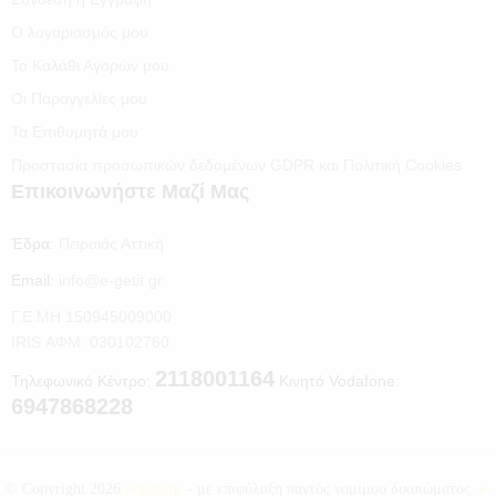
Ο λογαριασμός μου
Το Καλάθι Αγορών μου
Οι Παραγγελίες μου
Τα Επιθυμητά μου
Προστασία προσωπικών δεδομένων GDPR και Πολιτική Cookies
Επικοινωνήστε Μαζί Μας
Έδρα:
Πειραιάς Αττική
Email:
info@e-getit.gr
Γ.Ε.ΜΗ 150945009000
IRIS ΑΦΜ: 030102760
2118001164
Τηλεφωνικό Κέντρο:
Κινητό Vodafone:
6947868228
© Copyright 2026
e-getit.gr
- με επιφύλαξη παντός νομίμου δικαιώματος.
e-