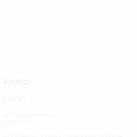
ΚΛΙΠΣ
€
29,90
ΠΕΡΙΓΡΑΦΗ ΠΡΟΪΟΝΤΟΣ
ΚΩΔΙΚΟΣ:1653
Κλιπς σε κασετίνα 220 τεμαχίων. Η απαραίτητη κασετίνα για να σας