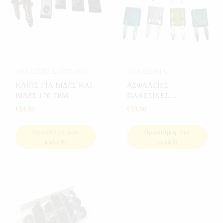
ΑΝΑΛΩΣΙΜΑ
,
ΕΡΓΑΛΕΙΑ
ΑΝΑΛΩΣΙΜΑ
,
ΑΝΑΛΩΣΙΜΑ
ΚΛΙΠΣ ΓΙΑ ΒΙΔΕΣ ΚΑΙ
ΑΣΦΑΛΕΙΕΣ
ΑΥΤΟΚΙΝΗΤΟΥ
,
ΒΙΔΕΣ 170 ΤΕΜ
ΠΛΑΣΤΙΚΕΣ
ΑΥΤΟΚΙΝΗΤΟ
,
ΕΡΓΑΛΕΙΑ
ΜΑΧΑΙΡΩΤΕΣ Ν.Τ 66
€
14,95
€
13,90
ΤΕΜ
Προσθήκη στο
Προσθήκη στο
καλάθι
καλάθι